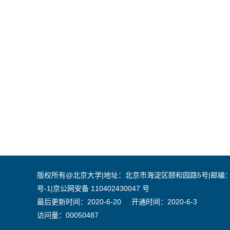
版权所有@北京大学|地址：北京市海淀区颐和园路5号|邮编：100871|
号-1|京公网安备 110402430047 号
最后更新时间：
2020
-
6
-
20
开通时间：
2020
-
6
-
3
访问量：
00050487