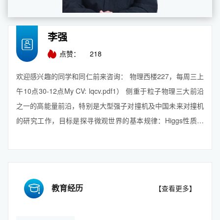
李强
点赞：
218
欢迎感兴趣的同学和同仁前来咨询： 物理西楼227，每周三上
午10点30-12点My CV: lqcv.pdf1） 侧重于粒子物理三大前沿
之一的高能量前沿，特别是大型强子对撞机及中国未来对撞机
的研究工作，目标是探寻微观世界的基本规律：Higgs性质和
标准模型的精确测量；通过多玻色子末态探索标准模型稀有过
程、寻找TeV能级新物理；蒙特...
【查看更多】
教育经历
【查看更多】