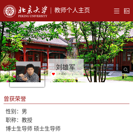
教师个人主页
刘雄军
+
400
曾获荣誉
性别：男
职称：教授
博士生导师 硕士生导师