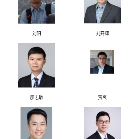
刘阳
刘开辉
廖志敏
贾爽