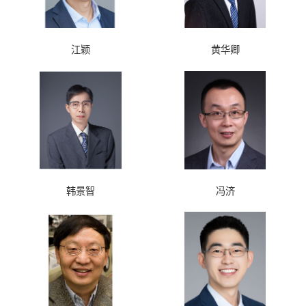
江颖
黄华卿
韩景智
冯济