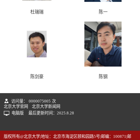
杜瑞瑞
陈一
陈剑豪
陈钢
访问量：
0000075005
次
北京大学官网
北京大学新闻网
电脑版
最后更新时间：
2025
.
8
.
28
版权所有@北京大学|地址：北京市海淀区颐和园路5号|邮编：100871|邮