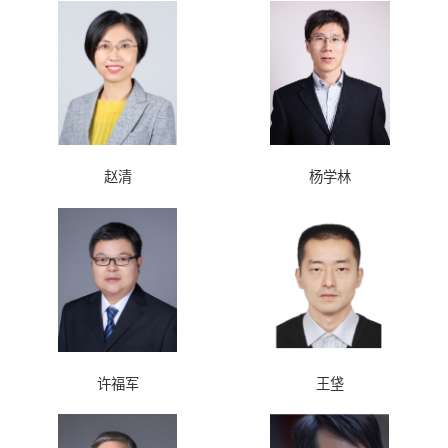
赵清
杨学林
许福军
王垡