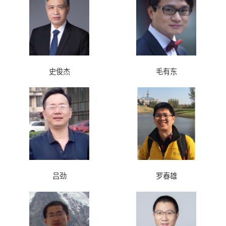
史俊杰
毛有东
吕劲
罗春雄