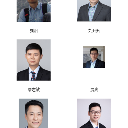
刘阳
刘开辉
廖志敏
贾爽