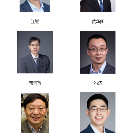
江颖
黄华卿
韩景智
冯济