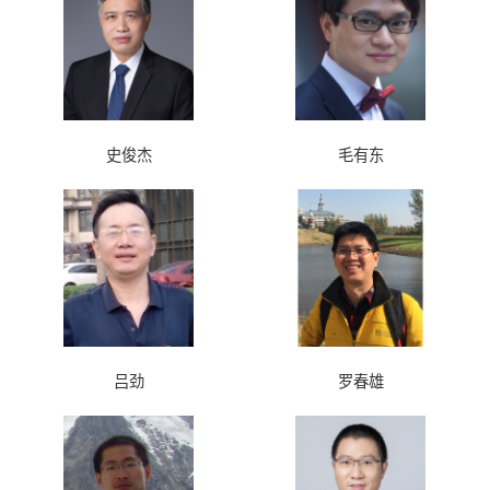
史俊杰
毛有东
吕劲
罗春雄