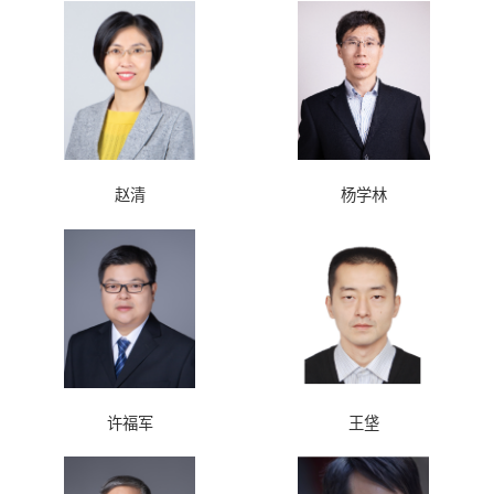
赵清
杨学林
许福军
王垡