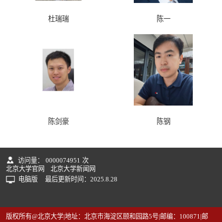
杜瑞瑞
陈一
陈剑豪
陈钢
访问量：
0000074951
次
北京大学官网
北京大学新闻网
电脑版
最后更新时间：
2025
.
8
.
28
版权所有@北京大学|地址：北京市海淀区颐和园路5号|邮编：100871|邮