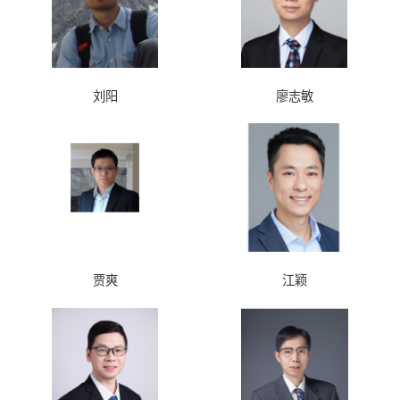
刘阳
廖志敏
贾爽
江颖