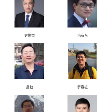
史俊杰
毛有东
吕劲
罗春雄