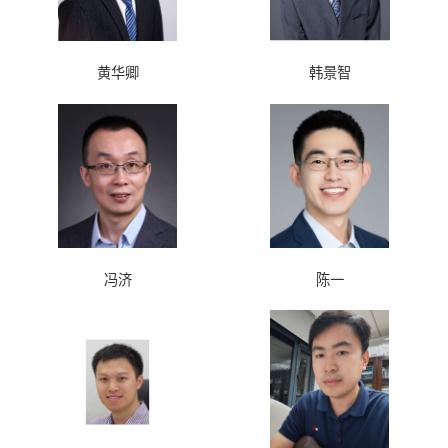
黄华卿
韩景智
冯济
陈一