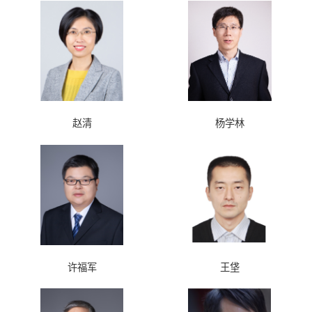
赵清
杨学林
许福军
王垡