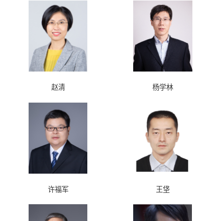
赵清
杨学林
许福军
王垡