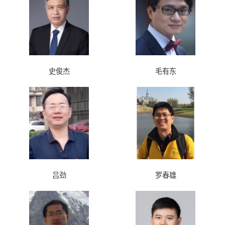
史俊杰
毛有东
吕劲
罗春雄