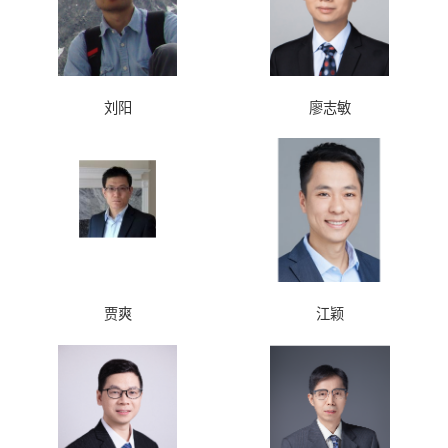
刘阳
廖志敏
贾爽
江颖