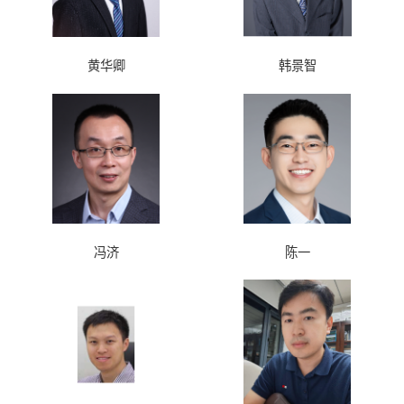
黄华卿
韩景智
冯济
陈一