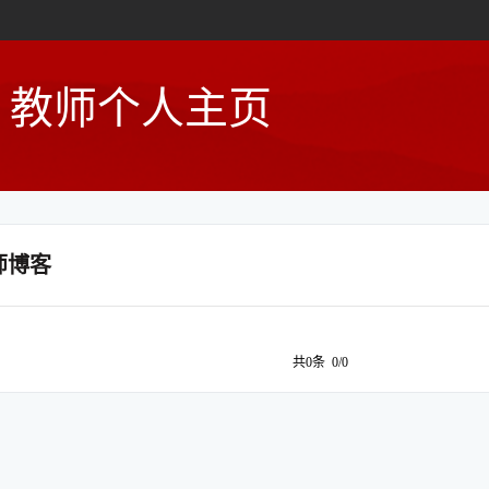
教师个人主页
师博客
共0条 0/0