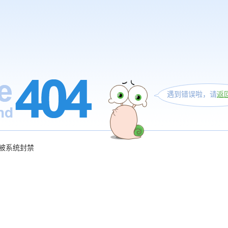
遇到错误啦，请
返
被系统封禁