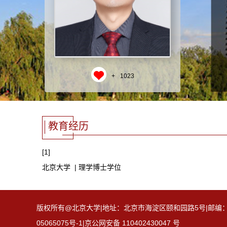
+
1023
教育经历
[1]
北京大学 | 理学博士学位
版权所有@北京大学|地址：北京市海淀区颐和园路5号|邮编：100871
05065075号-1|京公网安备 110402430047 号