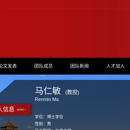
论文发表
团队成员
团队新闻
人才加入
马仁敏
(教授)
Renmin Ma
人信息
MORE +
学位：博士学位
性别：男