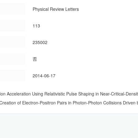
：
Physical Review Letters
113
：
235002
：
否
：
2014-06-17
Acceleration Using Relativistic Pulse Shaping in Near-Critical-Densi
tion of Electron-Positron Pairs in Photon-Photon Collisions Driven