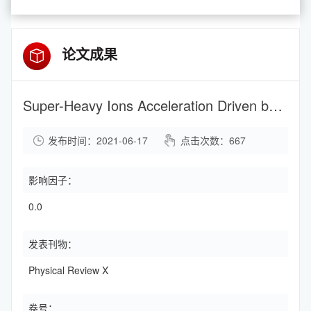
论文成果
Super-Heavy Ions Acceleration Driven by Ultrashort Laser Pulses at Ultrahigh Intensity
发布时间：2021-06-17
点击次数：
667
影响因子：
0.0
发表刊物：
Physical Review X
卷号：