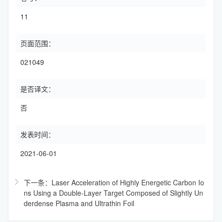
11
页面范围：
021049
是否译文：
否
发表时间：
2021-06-01
下一条：Laser Acceleration of Highly Energetic Carbon Io
ns Using a Double-Layer Target Composed of Slightly Un
derdense Plasma and Ultrathin Foil