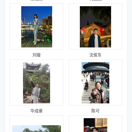
刘璇
沈俊东
华成豪
陈可