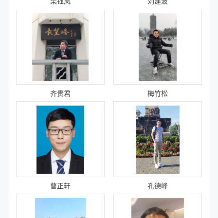
梁钰岚
刘建波
齐贵君
梅竹松
曹正轩
孔德峰