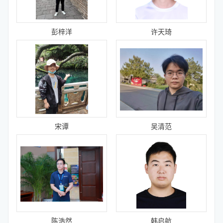
彭梓洋
许天琦
宋谭
吴清范
陈浩然
韩启航