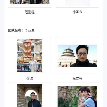
范鹏程
徐圣宣
团队名称：
毕业生
张瑞
陈式有