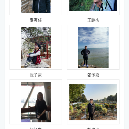
寿寅任
王鹏杰
张子豪
张予嘉