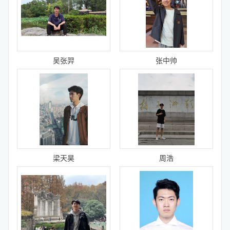
吴张羿
张中帅
梁天昊
周浩