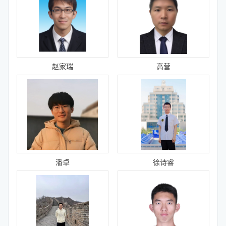
赵家瑞
高营
潘卓
徐诗睿