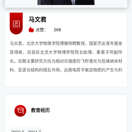
马文君
点赞：
268
马文君，北京大学物理学院博雅特聘教授，国家杰出青年基金
获得者，目前任北京大学物理学院院长助理、重离子所副所
长。近期主要研究方向为相对论强度的飞秒激光与低维纳米材
料、亚波长结构的相互作用，远离电荷平衡态物质的产生与利
用，微尺度高能量密度态等。曾先后三次创造飞秒激光离子加
速能量记录，将激光驱动的飞秒X射线脉冲的产额提高了两个
数量级。在基础研究之外，还致力于激光加速器关键技术的攻
关、脉冲粒子束流与物质...
【查看更多】
教育经历
2000.9 - 2004.7