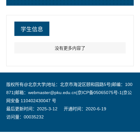
学生信息
没有更多内容了
版权所有@北京大学|地址：北京市海淀区颐和园路5号|邮编：100
871|邮箱：webmaster@pku.edu.cn|京ICP备05065075号-1|京公
网安备 110402430047 号
最后更新时间：
2025
-
3
-
12
开通时间：
2020
-
6
-
19
访问量：
00035232