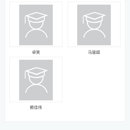
卓笑
马骏超
赖佳伟