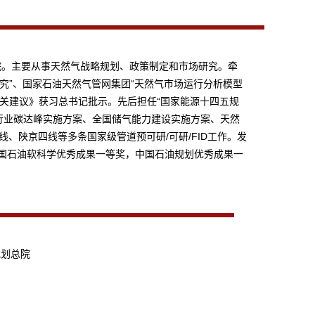
究院。主要从事天然气战略规划、政策制定和市场研究。牵
究”、国家石油天然气管网集团“天然气市场运行分析模型
相关建议》获习总书记批示。先后担任“国家能源十四五规
气行业碳达峰实施方案、全国储气能力建设实施方案、天然
、陕京四线等多条国家级管道预可研/可研/FID工作。发
国石油软科学优秀成果一等奖，中国石油规划优秀成果一
规划总院