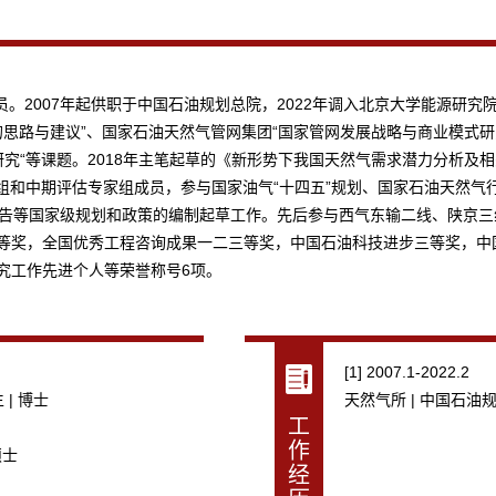
。2007年起供职于中国石油规划总院，2022年调入北京大学能源研
的思路与建议”、国家石油天然气管网集团“国家管网发展战略与商业模式研
研究“等课题。2018年主笔起草的《新形势下我国天然气需求潜力分析及
作组和中期评估专家组成员，参与国家油气“十四五”规划、国家石油天然
报告等国家级规划和政策的编制起草工作。先后参与西气东输二线、陕京三线
三等奖，全国优秀工程咨询成果一二三等奖，中国石油科技进步三等奖，中
究工作先进个人等荣誉称号6项。
[1] 2007.1-2022.2
| 博士
天然气所 | 中国石油
工
作
硕士
经