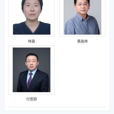
林晨
黄森林
付恩刚