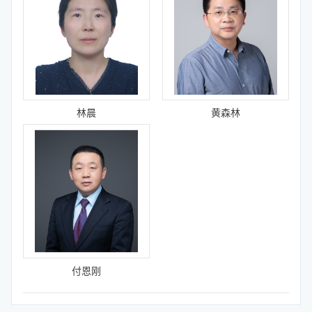
林晨
黄森林
付恩刚