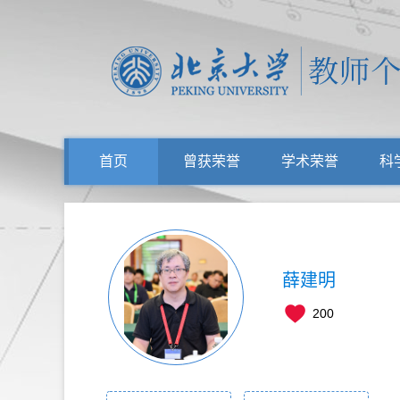
首页
曾获荣誉
学术荣誉
科
薛建明
200