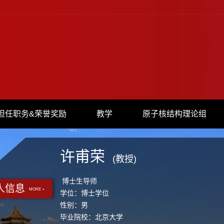
担任职务&荣誉奖励
教学
原子核结构理论组
许甫荣
(教授)
博士生导师
人信息
MORE +
学位：博士学位
性别：男
毕业院校：北京大学