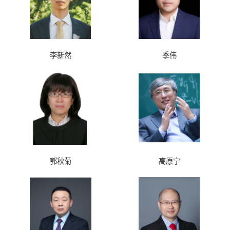
李新然
季伟
郭秋菊
高原宁