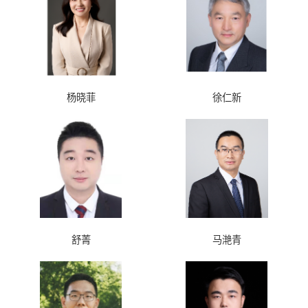
杨晓菲
徐仁新
舒菁
马滟青