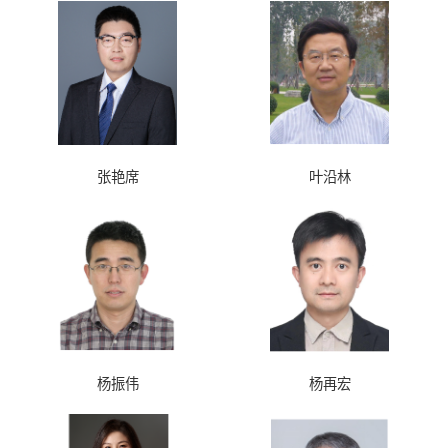
张艳席
叶沿林
杨振伟
杨再宏