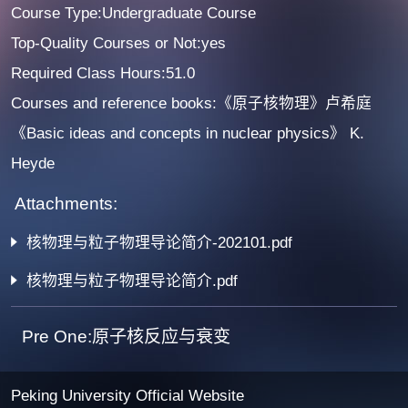
Course Type:Undergraduate Course
Top-Quality Courses or Not:yes
Required Class Hours:51.0
Courses and reference books:《原子核物理》卢希庭
《Basic ideas and concepts in nuclear physics》 K.
Heyde
Attachments:
核物理与粒子物理导论简介-202101.pdf
核物理与粒子物理导论简介.pdf
Pre One:原子核反应与衰变
Peking University Official Website