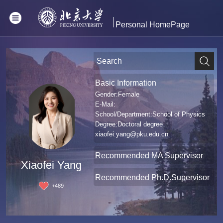
Personal HomePage
Basic Information
Gender:Female
E-Mail:
School/Department:School of Physics
Degree:Doctoral degree
xiaofei.yang@pku.edu.cn
Recommended MA Supervisor
Xiaofei Yang
Recommended Ph.D.Supervisor
+
489