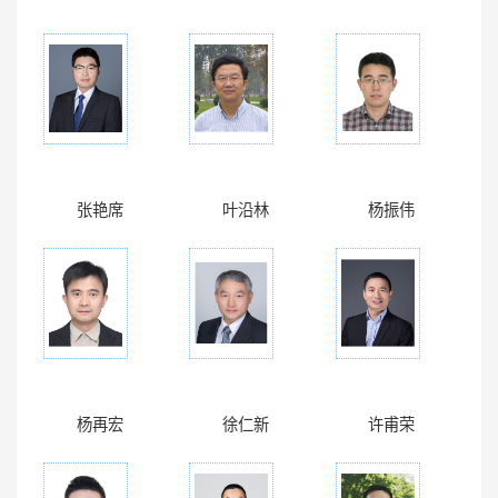
张艳席
叶沿林
杨振伟
杨再宏
徐仁新
许甫荣