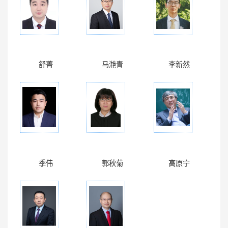
舒菁
马滟青
李新然
季伟
郭秋菊
高原宁