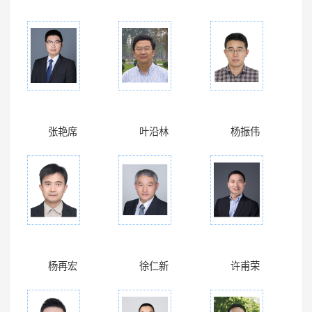
张艳席
叶沿林
杨振伟
杨再宏
徐仁新
许甫荣