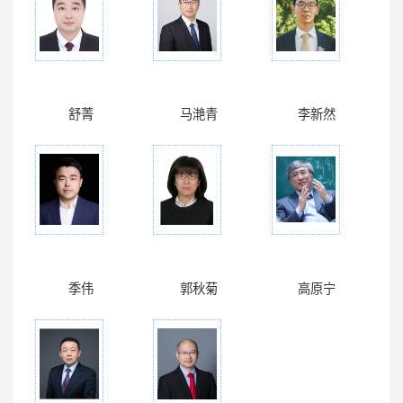
舒菁
马滟青
李新然
季伟
郭秋菊
高原宁