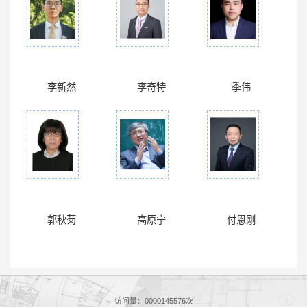
李新然
李奇特
季伟
郭秋菊
高原宁
付恩刚
访问量：
0000145576
次