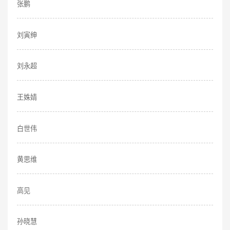
张鹏
刘寅绅
刘永超
王姝婧
白世伟
黄思维
高见
孙晓慧