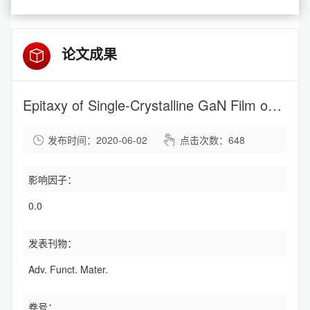
论文成果
Epitaxy of Single-Crystalline GaN Film on CMOS-Compatible Si(100) Substrate Buffered by Graphene
发布时间：2020-06-02
点击次数：
648
影响因子：
0.0
发表刊物：
Adv. Funct. Mater.
卷号：