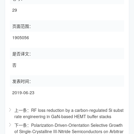
29
页面范围：
1905056
是否译文：
否
发表时间：
2019-06-23
上一条：RF loss reduction by a carbon-regulated Si subst
rate engineering in GaN-based HEMT buffer stacks
下一条：Polarization-Driven-Orientation Selective Growth
of Single-Crystalline III-Nitride Semiconductors on Arbitrar