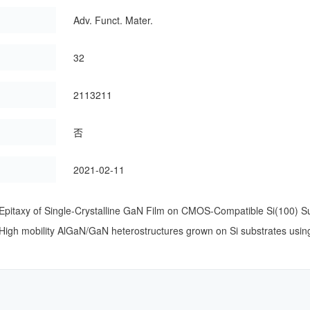
：
Adv. Funct. Mater.
32
：
2113211
：
否
：
2021-02-11
axy of Single-Crystalline GaN Film on CMOS-Compatible Si(100) Su
 mobility AlGaN/GaN heterostructures grown on Si substrates using a