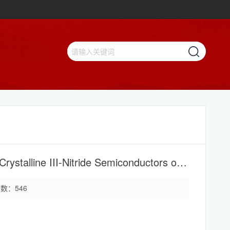
Polarization-Driven-Orientation Selective Growth of Single-Crystalline III-Nitride Semiconductors on Arbitrary Substrates
次数：
546