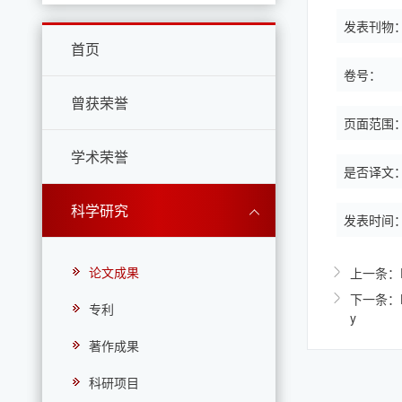
发表刊物
首页
卷号：
曾获荣誉
页面范围
学术荣誉
是否译文
科学研究
发表时间
论文成果
上一条：Epit
下一条：High
专利
y
著作成果
科研项目