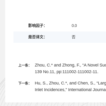
影响因子：
0.0
是否译文：
否
Zhou, C.* and Zhong, F., “A Novel Suc
上一条：
139 No.11, pp:111002-111002-11.
Hu, S., Zhou, C.*, and Chen, S., “La
下一条：
Inlet Incidences,” International Journ