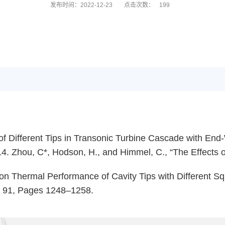
发布时间：2022-12-23
点击次数：
199
f Different Tips in Transonic Turbine Cascade with End-
14. Zhou, C*, Hodson, H., and Himmel, C., “The Effects o
 on Thermal Performance of Cavity Tips with Different Sq
l. 91, Pages 1248–1258.