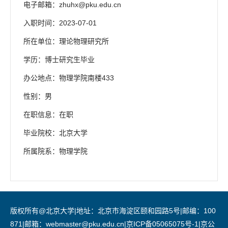
-citation-summary=true
电子邮箱：
zhuhx@pku.edu.cn
入职时间：2023-07-01
曾获荣誉：
所在单位：理论物理研究所
2023年首届亚洲青年科学
基金物质科学研究员
2020年求是杰出青年学者
学历：博士研究生毕业
办公地点：物理学院南楼433
学术服务：
Journal of High Energy Physics (JHEP)编委
性别：男
国际辐射修正大会（RADCOR）顾问委员会成员
在职信息：在职
毕业院校：北京大学
个人主页：
www.zhuhx.net
所属院系：物理学院
版权所有@北京大学|地址：北京市海淀区颐和园路5号|邮编：100
871|邮箱：webmaster@pku.edu.cn|京ICP备05065075号-1|京公