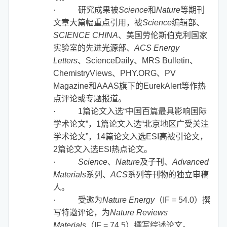
·
研究成果被
Science
和
Nature
等期刊
文章大篇幅重点引用，被
Science
编辑部、
SCIENCE CHINA
、美国劳伦斯伯克利国家
实验室的先进光源部、
ACS Energy
Letters
、ScienceDaily、MRS Bulletin、
ChemistryViews、PHY.ORG、PV
Magazine和AAAS旗下的EurekAlert等作热
点评论或专题报道。
·
1
篇论文入选“中国百篇最具影响国际
学术论文”，1篇论文入选“北京地区广受关注
学术论文”，
14
篇论文入选
ESI
高被引论文，
2
篇论文入选
ESI
热点论文。
·
Science
、
Nature
及子刊、
Advanced
Materials
系列、
ACS
系列等刊物的独立审稿
人。
·
受邀为
Nature Energy
（
IF = 54.0
）撰
写特邀评论，为
Nature Reviews
Materials
（
IF = 74.5
）撰写综述论文。