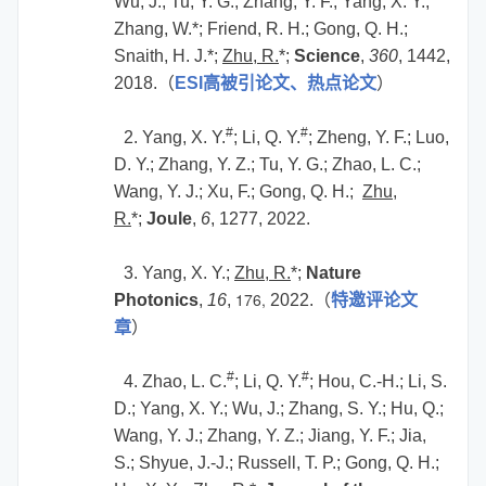
Wu, J.; Tu, Y. G.; Zhang, Y. F.; Yang, X. Y.;
Zhang, W.*; Friend, R. H.; Gong, Q. H.;
Snaith, H. J.*;
Zhu, R.
*;
Science
,
360
, 1442,
2018.
（
ESI
高被引论文、热点论文
）
#
#
2. Yang, X. Y.
; Li, Q. Y.
; Zheng, Y. F.; Luo,
D. Y.; Zhang, Y. Z.; Tu, Y. G.; Zhao, L. C.;
Wang, Y. J.; Xu, F.; Gong, Q. H.;
Zhu,
R.
*;
Joule
,
6
, 1277, 2022.
3. Yang, X. Y.;
Zhu, R.
*;
Nature
176,
Photonics
,
16
,
2022.
（
特邀评论文
章
）
#
#
4. Zhao, L. C.
; Li, Q. Y.
; Hou, C.-H.; Li, S.
D.; Yang, X. Y.; Wu, J.; Zhang, S. Y.; Hu, Q.;
Wang, Y. J.; Zhang, Y. Z.; Jiang, Y. F.; Jia,
S.; Shyue, J.-J.; Russell, T. P.; Gong, Q. H.;