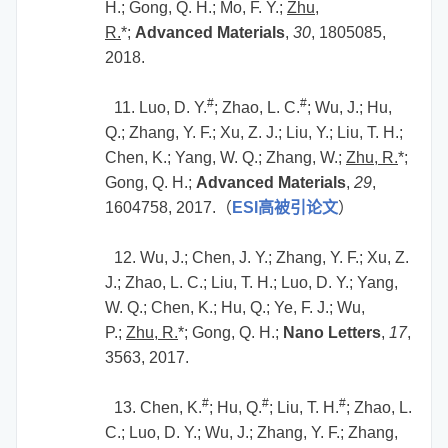
H.; Gong, Q. H.; Mo, F. Y.;
Zhu,
R.
*;
Advanced Materials
,
30
, 1805085,
2018.
#
#
11. Luo, D. Y.
; Zhao, L. C.
; Wu, J.; Hu,
Q.; Zhang, Y. F.; Xu, Z. J.; Liu, Y.; Liu, T. H.;
Chen, K.; Yang, W. Q.; Zhang, W.;
Zhu, R.
*;
Gong, Q. H.;
Advanced Materials
,
29
,
1604758, 2017.
（
ESI
高被引论文
）
12. Wu, J.; Chen, J. Y.; Zhang, Y. F.; Xu, Z.
J.; Zhao, L. C.; Liu, T. H.; Luo, D. Y.; Yang,
W. Q.; Chen, K.; Hu, Q.; Ye, F. J.; Wu,
P.;
Zhu, R.
*; Gong, Q. H.;
Nano Letters
,
17
,
3563, 2017.
#
#
#
13. Chen, K.
; Hu, Q.
; Liu, T. H.
; Zhao, L.
C.; Luo, D. Y.; Wu, J.; Zhang, Y. F.; Zhang,