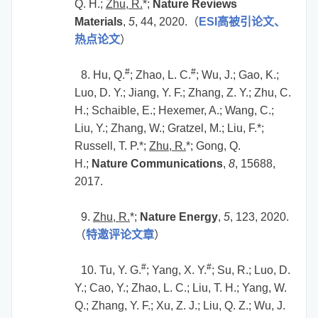
Q. H.;
Zhu, R.
*;
Nature Reviews
Materials
,
5
, 44, 2020.
（
ESI
高被引论文、
热点论文
）
#
#
8. Hu, Q.
; Zhao, L. C.
; Wu, J.; Gao, K.;
Luo, D. Y.; Jiang, Y. F.; Zhang, Z. Y.; Zhu, C.
H.; Schaible, E.; Hexemer, A.; Wang, C.;
Liu, Y.; Zhang, W.; Gratzel, M.; Liu, F.*;
Russell, T. P.*;
Zhu, R.
*; Gong, Q.
H.;
Nature Communications
,
8
, 15688,
2017.
9.
Zhu, R.
*
;
Nature Energy
,
5
, 123, 2020.
（
特邀评论文章
）
#
#
10. Tu, Y. G.
; Yang, X. Y.
; Su, R.; Luo, D.
Y.; Cao, Y.; Zhao, L. C.; Liu, T. H.; Yang, W.
Q.; Zhang, Y. F.; Xu, Z. J.; Liu, Q. Z.; Wu, J.