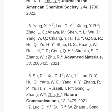
Hu, X. Y.;
Zhu, R.
*;
Journal of the
American Chemical Society
,
144
, 1700,
2022.
#
#
#
5. Yang, X. Y.
; Luo, D. Y.
; Xiang, Y. R.
;
Zhao, L. C.; Anaya, M.; Shen, Y. L.; Wu, J.;
Yang, W. Q.; Chiang, Y. H.; Tu, Y. G.; Su, R.;
Hu, Q.; Yu, H. Y.; Shao, G. S.; Huang, W.;
Russell, T. P.; Gong, Q. H.*; Stranks, S. D.;
Zhang, W.*;
Zhu, R.
*;
Advanced Materials
,
33
, 2006435, 2021.
#
#
#
6. Su, R.
; Xu, Z. J.
; Wu, J.
; Luo, D. Y.;
Hu, Q.; Yang, W. Q.; Yang, X. Y.; Zhang, R.
P.; Yu, H. Y.; Russell, T. P.*; Gong, Q. H.;
Zhang, W.*;
Zhu, R.
*;
Nature
Communications
,
12
, 2479, 2021.
#
#
7. Luo, D. Y.
; Su, R.
; W. Zhang*, Gong,