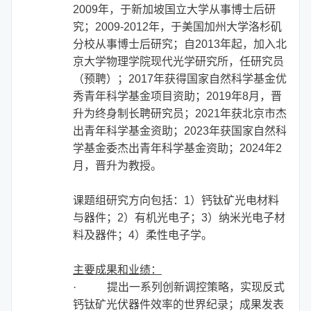
2009
年，于新加坡国立大学从事博士后研
究；
2009-2012
年，于美国加州大学洛杉矶
分校从事博士后研究；自
2013
年起，加入北
京大学物理学院现代光学研究所，任研究员
（预聘）；
2017
年获得国家自然科学基金优
秀青年科学基金项目资助；
2019
年
8
月，晋
升为终身制长聘研究员；2021年获北京市杰
出青年科学基金资助；2023年
获国家自然科
学基金委杰出青年科学基金资助；2024年2
月，晋升为教授
。
课题组研究方向包括：
1
）钙钛矿光电材料
与器件；
2
）有机光电子；
3
）纳米光电子材
料及器件；
4
）柔性电子学。
主要成果和业绩：
·
提出一系列创新调控策略，实现反式
钙钛矿光伏器件效率的世界纪录；成果发表