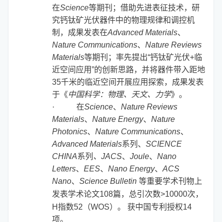
在
Science
等期刊；借助先进表征技术，研
究钙钛矿光伏器件中的物理规律和调控机
制，成果发表在
Advanced Materials
、
Nature Communications
、
Nature Reviews
Materials
等期刊；率先提出“钙钛矿光伏+临
近空间应用”的创新思路，并将器件带入距地
35千米的临近空间开展应用探索，成果发表
于《
中国科学：物理、天文、力学
》。
·
在
Science
、
Nature Reviews
Materials
、
Nature Energy
、
Nature
Photonics
、
Nature Communications
、
Advanced Materials
系列
、
SCIENCE
CHINA
系列
、JACS
、
Joule
、
Nano
Letters
、
EES
、
Nano Energy
、
ACS
Nano
、
Science Bulletin
等重要学术刊物上
发表学术论文10
8
篇，总引次数
>10000
次，
H
指数
52
（
WOS
）。
获中国专利授权
14
项。