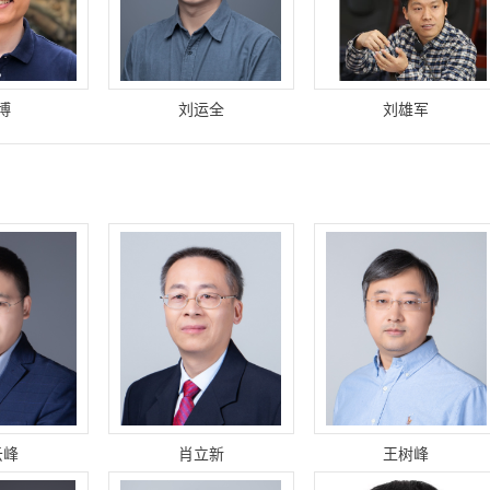
博
刘运全
刘雄军
云峰
肖立新
王树峰