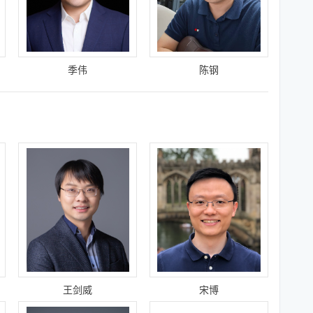
季伟
陈钢
王剑威
宋博