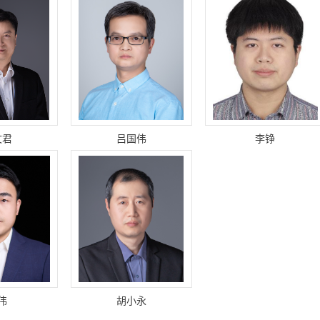
文君
吕国伟
李铮
伟
胡小永