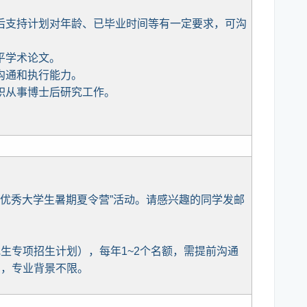
后支持计划对年龄、已毕业时间等有一定要求，可沟
平学术论文。
沟通和执行能力。
职从事博士后研究工作。
优秀大学生暑期夏令营
”
活动。请感兴趣的同学发邮
究生专项招生计划），每年
1~2
个名额，需提前沟通
高，专业背景不限。