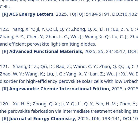
Cells.
[
]
ACS Energy Letters
, 2025, 10(10): 5184-5191, DOI:10.102
R
122.
Yang, X. Y.; Ji, Y. Q.; Li, Q. Y.; Zhong, Q. X.; Li, H.; Lu, Z. Y. C.;
Zhang, Y. Z.; Chen, Y.; Zhao, L. C.; Wu, J.; Wang, X. Q.; Lu, C. J.; 
and efficient perovskite light-emitting diodes.
[
]
Advanced Functional Materials
, 2025, 35, 2413517, DO
R
121.
Shang, C. Z.; Qu, D.; Bao, Z.; Wang, C. Y.; Zhao, Q. Q.; Li, C. 
Zhao, W. Y.; Wang, K.; Liu, J. G.; Yang, X. Y.; Lan, Z.; Wu, J.; Xu, W. 
disorder for high-efficiency perovskite solar cells with low Urba
[
]
Angewandte Chemie International Edition
, 2025, e202
R
120.
Xu, H. Y.; Zhong, Q. X.; Ji, Y. Q.; Li, Q. Y.; Yan, H. M.; Chen, 
the perovskite fabrication via intermediate treatment enabling sta
[
]
Journal of Energy Chemistry
, 2025, 106, 133-141, DOI:1
R