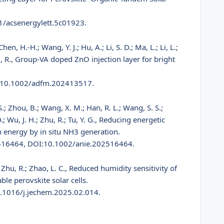
1/acsenergylett.5c01923.
 Chen, H.-H.; Wang, Y. J.; Hu, A.; Li, S. D.; Ma, L.; Li, L.;
Zhu, R., Group-VA doped ZnO injection layer for bright
I:10.1002/adfm.202413517.
S.; Zhou, B.; Wang, X. M.; Han, R. L.; Wang, S. S.;
D.; Wu, J. H.; Zhu, R.; Tu, Y. G., Reducing energetic
ch energy by in situ NH3 generation.
516464, DOI:10.1002/anie.202516464.
Y.; Zhu, R.; Zhao, L. C., Reduced humidity sensitivity of
ble perovskite solar cells.
0.1016/j.jechem.2025.02.014.