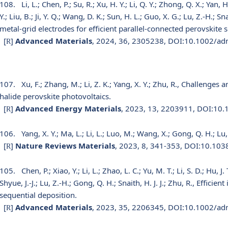
108.
Li, L.; Chen, P.; Su, R.; Xu, H. Y.; Li, Q. Y.; Zhong, Q. X.; Yan, H.
Y.; Liu, B.; Ji, Y. Q.; Wang, D. K.; Sun, H. L.; Guo, X. G.; Lu, Z.-H.; S
metal-grid electrodes for efficient parallel-connected perovskite so
[
]
Advanced Materials
, 2024, 36, 2305238, DOI:10.1002/a
R
107.
Xu, F.; Zhang, M.; Li, Z. K.; Yang, X. Y.; Zhu, R., Challeng
halide perovskite photovoltaics.
[
]
Advanced Energy Materials
, 2023, 13, 2203911, DOI:10
R
106.
Yang, X. Y.; Ma, L.; Li, L.; Luo, M.; Wang, X.; Gong, Q. H.; L
[
]
Nature Reviews Materials
, 2023, 8, 341-353, DOI:10.10
R
105.
Chen, P.; Xiao, Y.; Li, L.; Zhao, L. C.; Yu, M. T.; Li, S. D.; Hu, J.
Shyue, J.-J.; Lu, Z.-H.; Gong, Q. H.; Snaith, H. J. J.; Zhu, R., Effici
sequential deposition.
[
]
Advanced Materials
, 2023, 35, 2206345, DOI:10.1002/a
R