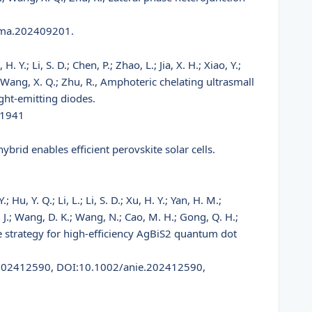
dma.202409201.
 H. Y.; Li, S. D.; Chen, P.; Zhao, L.; Jia, X. H.; Xiao, Y.;
H.; Wang, X. Q.; Zhu, R., Amphoteric chelating ultrasmall
ght-emitting diodes.
11941
hybrid enables efficient perovskite solar cells.
; Hu, Y. Q.; Li, L.; Li, S. D.; Xu, H. Y.; Yan, H. M.;
, J.; Wang, D. K.; Wang, N.; Cao, M. H.; Gong, Q. H.;
ge strategy for high-efficiency AgBiS2 quantum dot
e202412590, DOI:10.1002/anie.202412590,