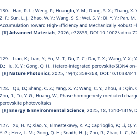
130.
Han, R. L.; Weng, P.; Huangfu, Y. M.; Dong, S. X.; Zhang, X. Y
Z. F.; Sun, L. J.; Zhao, W. Y.; Wang, S. S.; Wei, S. Y.; Bi, Y. Y.; Pan, 
Accumulation Toward High-Efficiency and Mechanically Robust Flex
[
]
Advanced Materials
, 2026, e72859, DOI:10.1002/adma.7
R
129.
Liao, K.; Lian, Y.; Yu, M. T.; Du, Z. C.; Dai, T. X.; Wang, Y. X.; 
D.; Hu, X. Y.; Gong, Q. H., Hetero-integrated perovskite/Si3N4 on
[
]
Nature Photonics
, 2025, 19(4): 358-368, DOI:10.1038/s4
R
128.
Qu, D.; Shang, C. Z.; Yang, X. Y.; Wang, C. Y.; Zhou, B.; Qin, Q
Zhu, R.; Tu, Y. G.; Huang, W., Phase homogeneity mediated charg
perovskite photovoltaics.
[
]
Energy & Environmental Science
, 2025, 18, 1310-1319,
R
127.
Xu, H. Y.; Xiao, Y.; Elmestekawy, K. A.; Caprioglio, P.; Li, Q. Y.
Y. G.; Herz, L. M.; Gong, Q. H.; Snaith, H. J.; Zhu, R.; Zhao, L. C