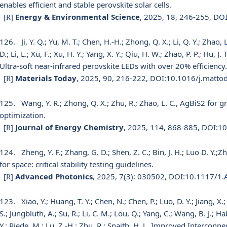
enables efficient and stable perovskite solar cells.
[
]
Energy & Environmental Science
, 2025, 18, 246-255, D
R
126.
Ji, Y. Q.; Yu, M. T.; Chen, H.-H.; Zhong, Q. X.; Li, Q. Y.; Zhao, L
D.; Li, L.; Xu, F.; Xu, H. Y.; Yang, X. Y.; Qiu, H. W.; Zhao, P. P.; Hu, J.
Ultra-soft near-infrared perovskite LEDs with over 20% efficiency.
[
]
Materials Today
, 2025, 90, 216-222, DOI:10.1016/j.matto
R
125.
Wang, Y. R.; Zhong, Q. X.; Zhu, R.; Zhao, L. C., AgBiS2 for 
optimization.
[
]
Journal of Energy Chemistry
, 2025, 114, 868-885, DOI:1
R
124.
Zheng, Y. F.; Zhang, G. D.; Shen, Z. C.; Bin, J. H.; Luo D. Y.
for space: critical stability testing guidelines.
[
]
Advanced Photonics
, 2025, 7(3): 030502, DOI:10.1117/1.
R
123.
Xiao, Y.; Huang, T. Y.; Chen, N.; Chen, P.; Luo, D. Y.; Jiang, X.
S.; Jungbluth, A.; Su, R.; Li, C. M.; Lou, Q.; Yang, C.; Wang, B. J.; Habi
Y.; Riede, M.; Lu, Z.-H.; Zhu, R.; Snaith, H. J., Improved Interco