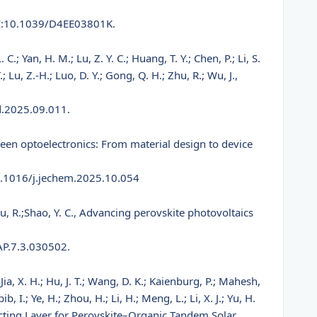
OI:10.1039/D4EE03801K.
. C.; Yan, H. M.; Lu, Z. Y. C.; Huang, T. Y.; Chen, P.; Li, S.
 T.; Lu, Z.-H.; Luo, D. Y.; Gong, Q. H.; Zhu, R.; Wu, J.,
d.2025.09.011.
green optoelectronics: From material design to device
0.1016/j.jechem.2025.10.054
;Zhu, R.;Shao, Y. C., Advancing perovskite photovoltaics
AP.7.3.030502.
; Jia, X. H.; Hu, J. T.; Wang, D. K.; Kaienburg, P.; Mahesh,
b, I.; Ye, H.; Zhou, H.; Li, H.; Meng, L.; Li, X. J.; Yu, H.
nnecting Layer for Perovskite–Organic Tandem Solar