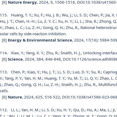
[
]
Nature Energy
, 2024, 9, 1506-1516, DOI:10.1038/s41560
R
115.
Huang, T. Y.; Xu, F.; Hu, J. B.; Wu, J.; Li, S. D.; Chen, P.; Jia, X. 
Hu, J. T.; Chen, H.-H.; Lu, Z. Y. C.; Xu, H. Y.; Li, L.; Sha, R.; Zhong, Q. 
Y.; Zhao, L. C.; Lu, Z.-H.; Gong, Q. H.; Zhu, R., Rational heteros
solar cells by side-reaction inhibition.
[
]
Energy & Environmental Science
, 2024, 17(16): 5984-5
R
114.
Xiao, Y.; Yang, X. Y.; Zhu, R.; Snaith, H. J., Unlocking interfa
[
]
Science
, 2024, 384, 846-848, DOI:10.1126/science.adh808
R
113.
Chen, P.; Xiao, Y.; Hu, J. T.; Li, S. D.; Luo, D. Y.; Su, R.; Capriog
Y.; Tang, P. Y.; Yan, H. M.; Huang, T. Y.; Yu, M. T.; Li, Q. Y.; Zhao, L. 
J.; Zhao, Q.; Gong, Q. H.; Lu, Z.-H.; Snaith, H. J.; Zhu, R., Multifu
cells.
[
]
Nature
, 2024, 625, 516-522, DOI:10.1038/s41586-023-068
R
112.
Li, L.; Yan, H. M.; Li, S. D.; Xu, H. Y.; Qu, D.; Hu, A.; Ma, L.; Ji
T. L.; Wu, J.; Li, M. L.; Lu, C. J.; Yang, X. Y.; Zhong, H. Z.; Gong, Q