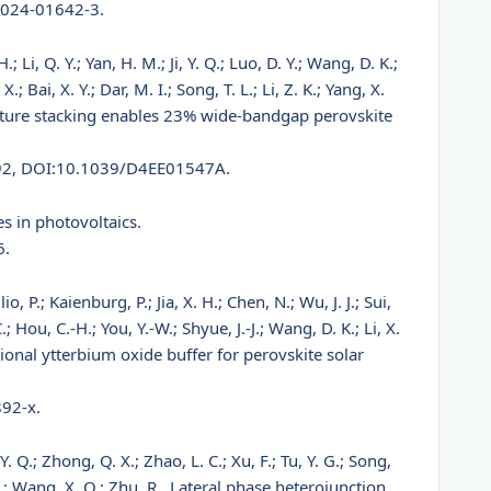
-024-01642-3.
H.; Li, Q. Y.; Yan, H. M.; Ji, Y. Q.; Luo, D. Y.; Wang, D. K.;
X.; Bai, X. Y.; Dar, M. I.; Song, T. L.; Li, Z. K.; Yang, X.
tructure stacking enables 23% wide-bandgap perovskite
992, DOI:10.1039/D4EE01547A.
ces in photovoltaics.
6.
lio, P.; Kaienburg, P.; Jia, X. H.; Chen, N.; Wu, J. J.; Sui,
C.; Hou, C.-H.; You, Y.-W.; Shyue, J.-J.; Wang, D. K.; Li, X.
nctional ytterbium oxide buffer for perovskite solar
92-x.
, Y. Q.; Zhong, Q. X.; Zhao, L. C.; Xu, F.; Tu, Y. G.; Song,
. H.; Wang, X. Q.; Zhu, R., Lateral phase heterojunction