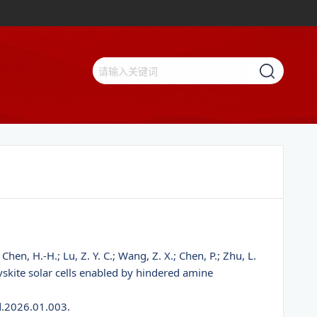
.; Chen, H.-H.; Lu, Z. Y. C.; Wang, Z. X.; Chen, P.; Zhu, L.
ovskite solar cells enabled by hindered amine
d.2026.01.003.