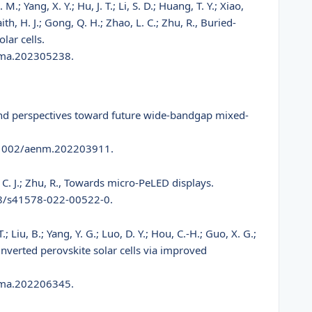
 M.; Yang, X. Y.; Hu, J. T.; Li, S. D.; Huang, T. Y.; Xiao,
naith, H. J.; Gong, Q. H.; Zhao, L. C.; Zhu, R., Buried-
lar cells.
dma.202305238.
es and perspectives toward future wide-bandgap mixed-
.1002/aenm.202203911.
u, C. J.; Zhu, R., Towards micro-PeLED displays.
38/s41578-022-00522-0.
 T.; Liu, B.; Yang, Y. G.; Luo, D. Y.; Hou, C.-H.; Guo, X. G.;
ent inverted perovskite solar cells via improved
dma.202206345.