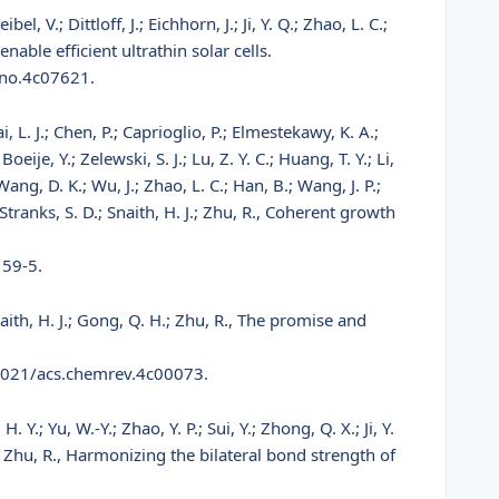
el, V.; Dittloff, J.; Eichhorn, J.; Ji, Y. Q.; Zhao, L. C.;
able efficient ultrathin solar cells.
ano.4c07621.
ai, L. J.; Chen, P.; Caprioglio, P.; Elmestekawy, K. A.;
oeije, Y.; Zelewski, S. J.; Lu, Z. Y. C.; Huang, T. Y.; Li,
 Wang, D. K.; Wu, J.; Zhao, L. C.; Han, B.; Wang, J. P.;
 Stranks, S. D.; Snaith, H. J.; Zhu, R., Coherent growth
159-5.
 Snaith, H. J.; Gong, Q. H.; Zhu, R., The promise and
1021/acs.chemrev.4c00073.
H. Y.; Yu, W.-Y.; Zhao, Y. P.; Sui, Y.; Zhong, Q. X.; Ji, Y.
. C.; Zhu, R., Harmonizing the bilateral bond strength of