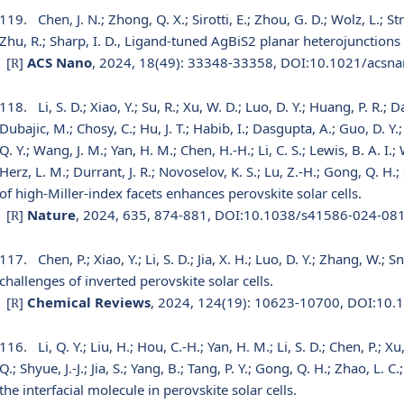
119.
Chen, J. N.; Zhong, Q. X.; Sirotti, E.; Zhou, G. D.; Wolz, L.; Streib
Zhu, R.; Sharp, I. D., Ligand-tuned AgBiS2 planar heterojunctions en
[
]
ACS Nano
, 2024, 18(49): 33348-33358, DOI:10.1021/acsn
R
118.
Li, S. D.; Xiao, Y.; Su, R.; Xu, W. D.; Luo, D. Y.; Huang, P. R.; D
Dubajic, M.; Chosy, C.; Hu, J. T.; Habib, I.; Dasgupta, A.; Guo, D. Y.; B
Q. Y.; Wang, J. M.; Yan, H. M.; Chen, H.-H.; Li, C. S.; Lewis, B. A. I.;
Herz, L. M.; Durrant, J. R.; Novoselov, K. S.; Lu, Z.-H.; Gong, Q. H.;
of high-Miller-index facets enhances perovskite solar cells.
[
]
Nature
, 2024, 635, 874-881, DOI:10.1038/s41586-024-08
R
117.
Chen, P.; Xiao, Y.; Li, S. D.; Jia, X. H.; Luo, D. Y.; Zhang, W.;
challenges of inverted perovskite solar cells.
[
]
Chemical Reviews
, 2024, 124(19): 10623-10700, DOI:10.
R
116.
Li, Q. Y.; Liu, H.; Hou, C.-H.; Yan, H. M.; Li, S. D.; Chen, P.; Xu, 
Q.; Shyue, J.-J.; Jia, S.; Yang, B.; Tang, P. Y.; Gong, Q. H.; Zhao, L
the interfacial molecule in perovskite solar cells.