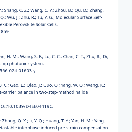
.; Shang, C. Z.; Wang, C. Y.; Zhou, B.; Qu, D.; Zhang,
M. Q.; Wu, J.; Zhu, R.; Tu, Y. G., Molecular Surface Self-
ible Perovskite Solar Cells.
2859
Yan, H. M.; Wang, S. F.; Lu, C. C.; Chan, C. T.; Zhu, R.; Di,
-chip photonic system.
1566-024-01603-y.
. C.; Gao, L.; Qiao, J.; Guo, Q.; Yang, W. Q.; Wang, K.;
e-carrier balance in two-step-method halide
 DOI:10.1039/D4EE04419C.
; Zhong, Q. X.; Ji, Y. Q.; Huang, T. Y.; Yan, H. M.; Yang,
., Metastable interphase induced pre-strain compensation