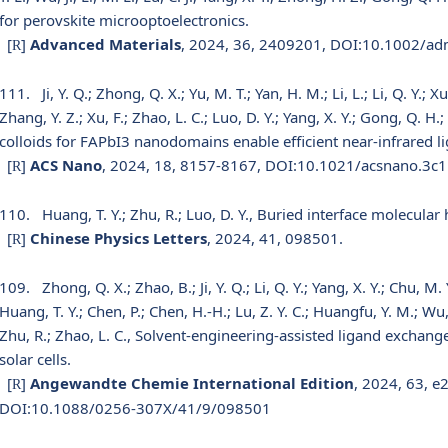
for perovskite microoptoelectronics.
[
]
Advanced Materials
, 2024, 36, 2409201, DOI:10.1002/a
R
111.
Ji, Y. Q.; Zhong, Q. X.; Yu, M. T.; Yan, H. M.; Li, L.; Li, Q. Y.; Xu,
Zhang, Y. Z.; Xu, F.; Zhao, L. C.; Luo, D. Y.; Yang, X. Y.; Gong, Q. 
colloids for FAPbI3 nanodomains enable efficient near-infrared li
[
]
ACS Nano
, 2024, 18, 8157-8167, DOI:10.1021/acsnano.3c
R
110.
Huang, T. Y.; Zhu, R.; Luo, D. Y., Buried interface molecular 
[
]
Chinese Physics Letters
, 2024, 41, 098501.
R
109.
Zhong, Q. X.; Zhao, B.; Ji, Y. Q.; Li, Q. Y.; Yang, X. Y.; Chu, M. Y.
Huang, T. Y.; Chen, P.; Chen, H.-H.; Lu, Z. Y. C.; Huangfu, Y. M.; Wu
Zhu, R.; Zhao, L. C., Solvent-engineering-assisted ligand exchan
solar cells.
[
]
Angewandte Chemie International Edition
, 2024, 63, 
R
DOI:10.1088/0256-307X/41/9/098501