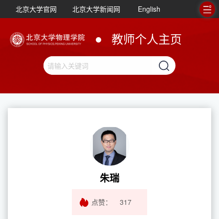
北京大学官网
北京大学新闻网
English
教师个人主页
朱瑞
点赞：
317