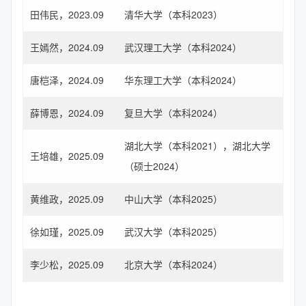
田伟民，2023.09
清华大学（本科2023）
王嫣然，2024.09
武汉理工大学（本科2024）
唐桤泽，2024.09
华东理工大学（本科2024）
薛博恩，2024.09
复旦大学（本科2024）
湖北大学（本科2021），湖北大学
王培雄，2025.09
（硕士2024）
黄维政，2025.09
中山大学（本科2025）
徐如瑾，2025.09
武汉大学（本科2025）
李少松，2025.09
北京大学（本科2024）