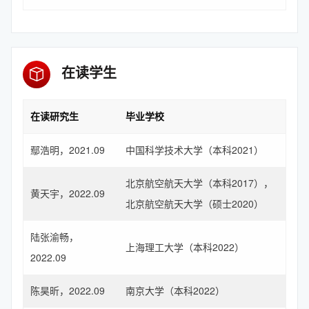
在读学生
在读研究生
毕业学校
鄢浩明，2021.09
中国科学技术大学（本科2021）
北京航空航天大学（本科2017），
黄天宇，2022.09
北京航空航天大学（硕士2020）
陆张渝畅，
上海理工大学（本科2022）
2022.09
陈昊昕，2022.09
南京大学（本科2022）