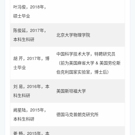
叶冯俊，2018年，
硕士毕业
陈俊延，2017年，
北京大学物理学院
本科生科研
中国科学技术大学，特聘研究员
胡 芹，2017年，博
（前为美国麻省大学 & 美国劳伦斯
士毕业
伯克利国家实验室，博士后）
刘 易，2016年，本
美国斯坦福大学
科生科研
阙星陆，2015年，
德国马克普朗克研究所
本科生科研
姜 畅，2015年，本