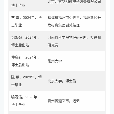
北京北方华创微电子装备有限公司
博士毕业
李 雷，2024年，博
福建省福州市引进生，福州新区开
士毕业
发投资集团副总经理
纪永强，2024年，
河南省科学院物理研究所，特聘副
博士后出站
研究员
仲启轩，2024年，
常州大学
博士后出站
陈 鹏，2023年，博
北京大学，博士后
士毕业
喻茂滔，2023年，
贵州省遵义市，选调
博士毕业