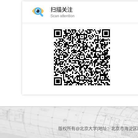
扫描关注
Scan attention
版权所有@北京大学|地址：北京市海淀区颐和园路5号|