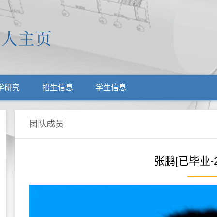
学研究
招生信息
学生信息
团队成员
张鹏[已毕业-