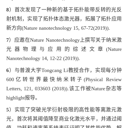
8
）
首次发现了一种新的基于拓扑能带反转的光反
射机制，实现了拓扑体态激光器，拓展了拓扑应用
新方向
(Nature nanotechnology 15, 67-
72(2019))
.
7
）应邀在
Nature Nanotechnology
上撰写关于纳米激
光器物理与应用的综述文章(
Nature
Nanotechnology
14, 12-22 (2019)).
6
）与普渡大学
Tongcang Li
教授合作，实现每分钟
600亿转世界最快纳米转子
(
Physical Review
Letters
, 121, 033603 (2018))
.该工作被
Nature
杂志等
highlight
报导。
5
）
实现了突破光学衍射极限的高性能等离激元激
光，首次将其阈值降至商业化激光水平，并通过阈
值、功耗和速率等系统表征证明了其性
能优势，解