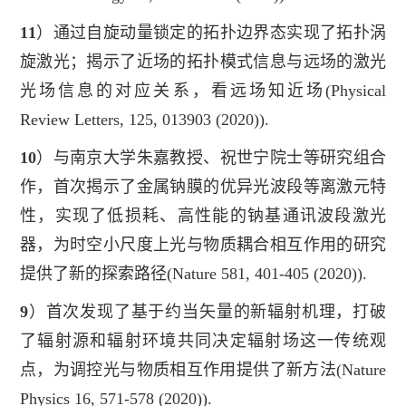
11
）通过自旋动量锁定的拓扑边界态实现了拓扑涡
旋激光；揭示了近场的拓扑模式信息与远场的激光
光场信息的对应关系，看远场知近场
(Physical
Review Letters, 125, 013903 (2020)).
10
）
与南京大学朱嘉教授、祝世宁院士等研究组合
作，首次揭示了金属钠膜的优异光波段等离激元特
性，实现了低损耗、高性能的钠基通讯
波段激光
器，为时空小尺度上光与物质耦合相互作用的研究
提供了新的探索路径
(Nature 581, 401-405 (2020)).
9
）
首次发现了基于约当矢量的新辐射机理，打破
了辐射源和辐射环境共同决定辐射场这一传统观
点，为调控光与物质相互作用提供了新方
法
(Nature
Physics 16, 571-578 (2020))
.