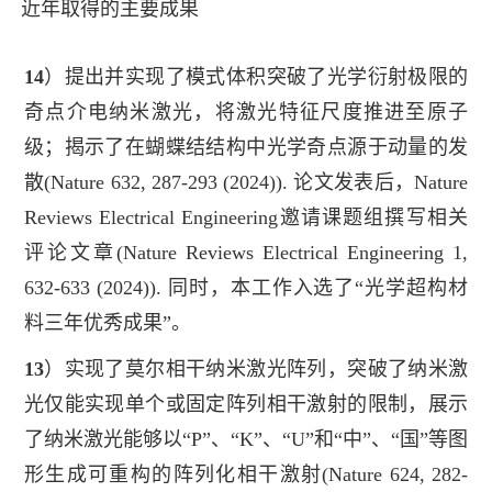
近年取得的主要成果
14
）提出并实现了模式体积突破了光学衍射极限的
奇点介电纳米激光，将激光特征尺度推进至原子
级；揭示了在蝴蝶结结构中光学奇点
源于动量的发
散
(
Nature 632, 287-293 (2024)
).
论文发表后，
Nature
Reviews Electrical Engineering
邀请课题组撰写相关
评论文章
(
Nature
Reviews
Electrical Engineering 1,
632-633 (202
4))
. 同时，本工作入选了“光学超构材
料三年优秀成果”。
13
）
实现了莫尔相干纳米激光阵列，突破了纳米激
光仅能实现单个或固定阵列相干激射的限制，展示
了纳米激光能够以“P”、“K”、
“U”和“中”、“国”等图
形生成可重构的阵列化相干激射
(
Nature 624, 282-