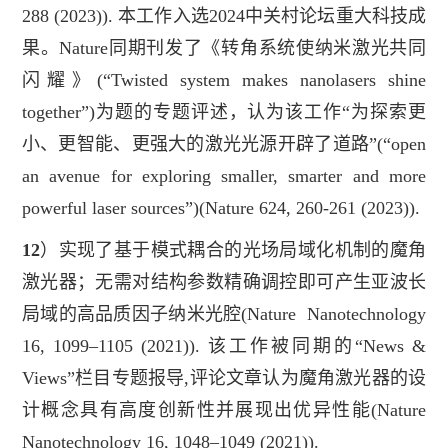
288 (2023)
).
本工作入选2024中关村论坛重大科技成
果。
Nature同期刊发了《转角系统使纳米激光共同
闪耀》
(
“Twisted system makes nanolasers shine
together”
)
为题的专题评述，认为该工作
“为探索更
小、更智能、更强大的激光光源开辟了道路”
(
“
open
an avenue for exploring smaller, smarter and more
powerful laser sources
”
)
(
Nature 624, 260-261 (2023)
).
12
）实现了基于模式耦合的光场局域化机制的魔角
激光器；无需对结构参数精确调控即可产生亚波长
局域的高品质因子纳米光腔
(Nature
Nanotechnology
16, 1099–1105 (2021)).
该工作被同期的“
News &
Views
”栏目专题报导,评论文章认为魔角激光器的设
计概念具有高度
创新性并展
现出优异性能
(Nature
Nanotechnology
16, 1048–1049
(2021)).