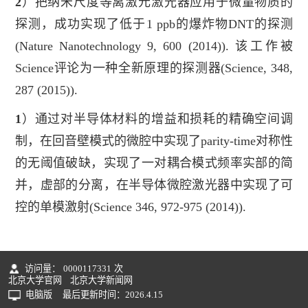
2
）把纳米尺度等离激元激光器应用于微量物质的
探测，成功实现了低于
1 ppb
的爆炸物DNT的
探测
(
Nature Nanotechnology
9, 600 (2014))
.
该工作被
Science
评论为一种全新原理的探测器(
Science
, 348,
287 (2015)).
1
）通过对半导体材料的增益和损耗的精确空间调
制，在回音壁模式的微腔中实现了
parity-time
对称性
的无阈值破缺，实现了一对耦合模式
频率实部的简
并，虚部的分离，在半导体微腔激光器中实现了可
控的单模激射
(Science 346, 972-975 (2014))
.
访问量：
0000117331
次
北京大学官网
北京大学新闻网
电脑版
最后更新时间：
2026
.
4
.
15