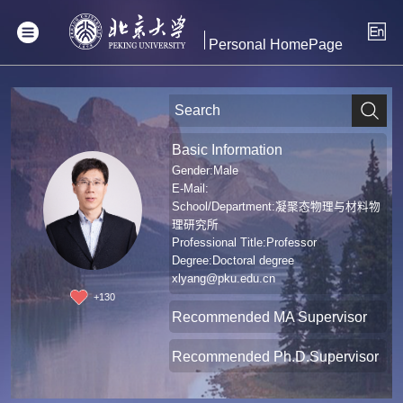
Personal HomePage
Basic Information
Gender:Male
E-Mail:
School/Department:凝聚态物理与材料物
理研究所
Professional Title:Professor
Degree:Doctoral degree
xlyang@pku.edu.cn
+
130
Recommended MA Supervisor
Recommended Ph.D.Supervisor