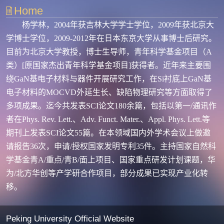
Home
杨学林，
2004
年获吉林大学学士学位，
2009
年获北京大
学博士学位，
2009-2012
年在日本东京大学从事博士后研究。
目前为北京大学教授，博士生导师，青年科学基金项目（A
类）[原国家杰出青年科学基金项目]获得者。近年来主要围
绕
GaN
基电子材料与器件开展研究工作，在
Si
衬底上GaN基
电子材料的
MOCVD
外延生长、缺陷物理研究等方面取得了
多项成果。迄今共发表
SCI
论文
180余
篇，包括以第一
/
通讯作
者在
Phys. Rev. Lett.
、
Adv. Funct. Mater.
、
Appl. Phys. Lett.
等
期刊上发表
SCI
论文5
5
篇。在本领域国内外学术会议上做邀
请报告
36
次，申请
/
授权国家发明专利35件。主持
国家自然科
学基金青A/重点/青B/面上项目、
国家重点研发计划课题，华
为/北方华创等产学研合作项目，部分成果已实现产业化转
移。
Peking University Official Website