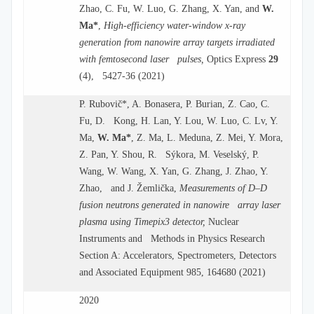
Zhao, C. Fu, W. Luo, G. Zhang, X. Yan, and
W.
Ma
*
,
High-efficiency water-window x-ray
generation from nanowire array targets irradiated
with femtosecond laser pulses,
Optics Express
29
(4), 5427-36 (2021)
P. Rubovič*, A. Bonasera, P. Burian, Z. Cao, C.
Fu, D. Kong, H. Lan, Y. Lou, W. Luo, C. Lv, Y.
Ma,
W. Ma*
, Z. Ma, L. Meduna, Z. Mei, Y. Mora,
Z. Pan, Y. Shou, R. Sýkora, M. Veselský, P.
Wang, W. Wang, X. Yan, G. Zhang, J. Zhao, Y.
Zhao, and J. Žemlička,
Measurements of D–D
fusion neutrons generated in nanowire array laser
plasma using Timepix3 detector,
Nuclear
Instruments and Methods in Physics Research
Section A: Accelerators, Spectrometers, Detectors
and Associated Equipment 985, 164680 (2021)
2020