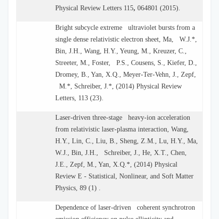
Physical Review Letters 115
,
064801 (2015).
Bright subcycle extreme ultraviolet bursts from a
single dense relativistic electron sheet, Ma, W.J.*,
Bin, J.H., Wang, H.Y., Yeung, M., Kreuzer, C.,
Streeter, M., Foster, P.S., Cousens, S., Kiefer, D.,
Dromey, B., Yan, X.Q., Meyer-Ter-Vehn, J., Zepf,
M.*, Schreiber, J.*, (2014) Physical Review
Letters, 113 (23).
Laser-driven three-stage heavy-ion acceleration
from relativistic laser-plasma interaction, Wang,
H.Y., Lin, C., Liu, B., Sheng, Z.M., Lu, H.Y., Ma,
W.J., Bin, J.H., Schreiber, J., He, X.T., Chen,
J.E., Zepf, M., Yan, X.Q.*, (2014) Physical
Review E - Statistical, Nonlinear, and Soft Matter
Physics, 89 (1) .
Dependence of laser-driven coherent synchrotron