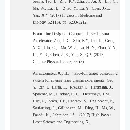
beams, Tao, L., Zhu, K.*, Zhu, J., Xu, X., Lin, C.,
Ma, W., Lu, H., Zhao, Y., Lu, Y., Chen, J.-E.,
Yan, X.*, (2017) Physics in Medicine and
Biology, 62 (13), pp. 5200-5212.
Beam Line Design of Compact Laser Plasma
Accelerator, Zhu, J.-G., Zhu, K.*, Tao, L., Geng,
Y.-X., Lin, C., Ma, W.-J., Lu, H.-Y., Zhao, Y.-Y.,
Lu, Y.-R., Chen, J.-E., Yan, X.-Q.*, (2017)
Chinese Physics Letters, 34 (5) .
An automated, 0.5 Hz nano-foil target positioning
system for intense laser plasma experiments, Gao,
Y., Bin, J., Haffa, D., Kreuzer, C., Hartmann, J.,
Speicher, M., Lindner, F.H., Ostermayr, T.M.,
Hilz, P., R?sch, T.F., Lehrack, S., Englbrecht, F.,
Seuferling, S., Gilljohann, M., DIng, H., Ma, W.,
Parodi, K., Schreiber, J.*, (2017) High Power
Laser Science and Engineering, 5 .