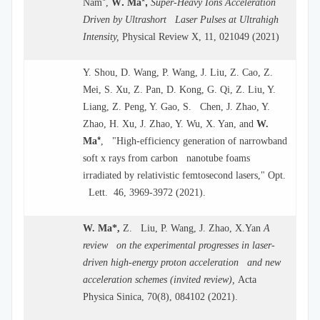
*
.
*,
Nam
,
W
Ma
Super-Heavy Ions Acceleration
Driven by Ultrashort Laser Pulses at Ultrahigh
Intensity,
Physical Review X, 11, 021049 (2021)
Y. Shou, D. Wang, P. Wang, J. Liu, Z. Cao, Z.
Mei, S. Xu, Z. Pan, D. Kong, G. Qi, Z. Liu, Y.
Liang, Z. Peng, Y. Gao, S. Chen, J. Zhao, Y.
Zhao, H. Xu, J. Zhao, Y. Wu, X. Yan, and
W.
*
Ma
, "High-efficiency generation of narrowband
soft x rays from carbon nanotube foams
irradiated by relativistic femtosecond lasers," Opt.
Lett. 46, 3969-3972 (2021).
W. Ma*,
Z. Liu, P. Wang, J. Zhao, X.Yan
A
review on the experimental progresses in laser-
driven high-energy proton acceleration and new
acceleration schemes (invited review),
Acta
Physica Sinica, 70(8), 084102 (2021).