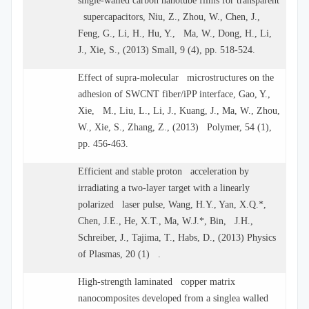
single-walled carbon nanotube films for transparent
supercapacitors, Niu, Z., Zhou, W., Chen, J.,
Feng, G., Li, H., Hu, Y., Ma, W., Dong, H., Li,
J., Xie, S., (2013) Small, 9 (4), pp. 518-524.
Effect of supra-molecular microstructures on the
adhesion of SWCNT fiber/iPP interface, Gao, Y.,
Xie, M., Liu, L., Li, J., Kuang, J., Ma, W., Zhou,
W., Xie, S., Zhang, Z., (2013) Polymer, 54 (1),
pp. 456-463.
Efficient and stable proton acceleration by
irradiating a two-layer target with a linearly
polarized laser pulse, Wang, H.Y., Yan, X.Q.*,
Chen, J.E., He, X.T., Ma, W.J.*, Bin, J.H.,
Schreiber, J., Tajima, T., Habs, D., (2013) Physics
of Plasmas, 20 (1) .
High-strength laminated copper matrix
nanocomposites developed from a singlea walled