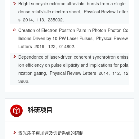
Bright subcycle extreme ultraviolet bursts from a single
dense relativistic electron sheet,
Physical Review Letter
s
2014,
113,
235002.
Creation of Electron-Positron Pairs in Photon-Photon Co
llisions Driven by 10-PW Laser Pulses,
Physical Review
Letters
2019,
122,
014802.
Dependence of laser-driven coherent synchrotron emiss
ion efficiency on pulse ellipticity and implications for pola
rization gating,
Physical Review Letters
2014,
112,
12
3902.
科研项目
激光质子束加速及诊断系统的研制