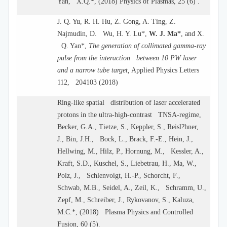
Yan, X.Q.*, (2018) Physics of Plasmas, 25 (6) .
J. Q. Yu, R. H. Hu, Z. Gong, A. Ting, Z.
Najmudin, D. Wu, H. Y. Lu*,
W. J. Ma*
, and X.
Q. Yan*,
The generation of collimated gamma-ray
pulse from the interaction between 10 PW laser
and a narrow tube target,
Applied Physics Letters
112, 204103 (2018)
Ring-like spatial distribution of laser accelerated
protons in the ultra-high-contrast TNSA-regime,
Becker, G.A., Tietze, S., Keppler, S., Reisl?hner,
J., Bin, J.H., Bock, L., Brack, F.-E., Hein, J.,
Hellwing, M., Hilz, P., Hornung, M., Kessler, A.,
Kraft, S.D., Kuschel, S., Liebetrau, H., Ma, W.,
Polz, J., Schlenvoigt, H.-P., Schorcht, F.,
Schwab, M.B., Seidel, A., Zeil, K., Schramm, U.,
Zepf, M., Schreiber, J., Rykovanov, S., Kaluza,
M.C.*, (2018) Plasma Physics and Controlled
Fusion, 60 (5).