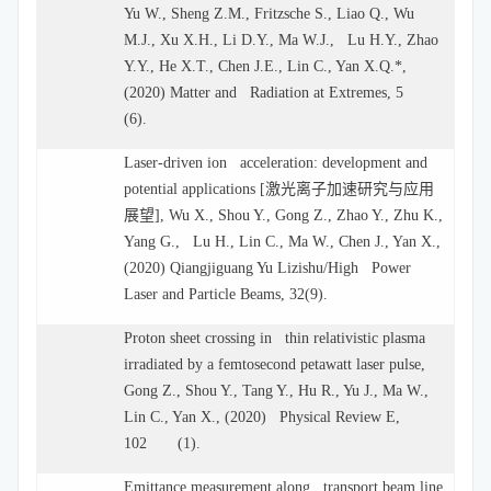
Yu W., Sheng Z.M., Fritzsche S., Liao Q., Wu
M.J., Xu X.H., Li D.Y., Ma W.J., Lu H.Y., Zhao
Y.Y., He X.T., Chen J.E., Lin C., Yan X.Q.*,
(2020) Matter and Radiation at Extremes, 5
(6).
Laser-driven ion acceleration: development and
potential applications [
激光离子加速研究与应用
展望
], Wu X., Shou Y., Gong Z., Zhao Y., Zhu K.,
Yang G., Lu H., Lin C., Ma W., Chen J., Yan X.,
(2020) Qiangjiguang Yu Lizishu/High Power
Laser and Particle Beams, 32(9).
Proton sheet crossing in thin relativistic plasma
irradiated by a femtosecond petawatt laser pulse,
Gong Z., Shou Y., Tang Y., Hu R., Yu J., Ma W.,
Lin C., Yan X., (2020) Physical Review E,
102 (1).
Emittance measurement along transport beam line