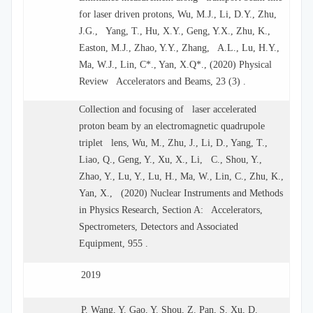
for laser driven protons, Wu, M.J., Li, D.Y., Zhu,
J.G., Yang, T., Hu, X.Y., Geng, Y.X., Zhu, K.,
Easton, M.J., Zhao, Y.Y., Zhang, A.L., Lu, H.Y.,
Ma, W.J., Lin, C*., Yan, X.Q*., (2020) Physical
Review Accelerators and Beams, 23 (3) .
Collection and focusing of laser accelerated
proton beam by an electromagnetic quadrupole
triplet lens, Wu, M., Zhu, J., Li, D., Yang, T.,
Liao, Q., Geng, Y., Xu, X., Li, C., Shou, Y.,
Zhao, Y., Lu, Y., Lu, H., Ma, W., Lin, C., Zhu, K.,
Yan, X., (2020) Nuclear Instruments and Methods
in Physics Research, Section A: Accelerators,
Spectrometers, Detectors and Associated
Equipment, 955 .
2019
P. Wang, Y. Gao, Y. Shou, Z. Pan, S. Xu, D.