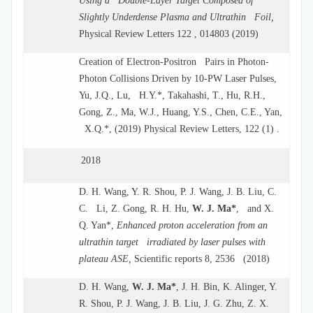
Using a Double-Layer Target Composed of
Slightly Underdense Plasma and Ultrathin Foil,
Physical Review Letters 122 , 014803 (2019)
Creation of Electron-Positron Pairs in Photon-
Photon Collisions Driven by 10-PW Laser Pulses,
Yu, J.Q., Lu, H.Y.*, Takahashi, T., Hu, R.H.,
Gong, Z., Ma, W.J., Huang, Y.S., Chen, C.E., Yan,
X.Q.*, (2019) Physical Review Letters, 122 (1) .
2018
D. H. Wang, Y. R. Shou, P. J. Wang, J. B. Liu, C.
C. Li, Z. Gong, R. H. Hu,
W. J. Ma*
, and X.
Q. Yan*,
Enhanced proton acceleration from an
ultrathin target irradiated by laser pulses with
plateau ASE,
Scientific reports 8, 2536 (2018)
D. H. Wang,
W. J. Ma*
, J. H. Bin, K. Alinger, Y.
R. Shou, P. J. Wang, J. B. Liu, J. G. Zhu, Z. X.