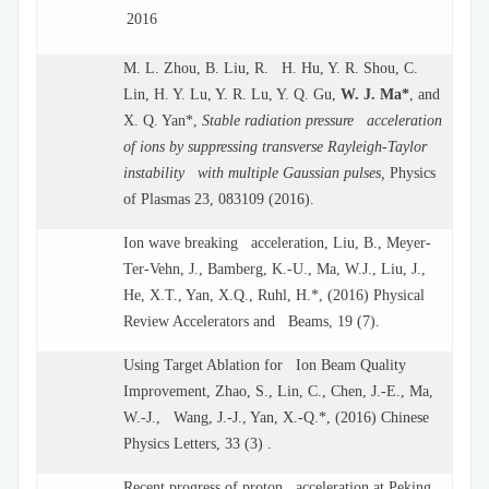
2016
M. L. Zhou, B. Liu, R. H. Hu, Y. R. Shou, C.
Lin, H. Y. Lu, Y. R. Lu, Y. Q. Gu,
W. J. Ma*
, and
X. Q. Yan*,
Stable radiation pressure acceleration
of ions by suppressing transverse Rayleigh-Taylor
instability with multiple Gaussian pulses,
Physics
of Plasmas 23, 083109 (2016).
Ion wave breaking acceleration, Liu, B., Meyer-
Ter-Vehn, J., Bamberg, K.-U., Ma, W.J., Liu, J.,
He, X.T., Yan, X.Q., Ruhl, H.*, (2016) Physical
Review Accelerators and Beams, 19 (7).
Using Target Ablation for Ion Beam Quality
Improvement, Zhao, S., Lin, C., Chen, J.-E., Ma,
W.-J., Wang, J.-J., Yan, X.-Q.*, (2016) Chinese
Physics Letters, 33 (3) .
Recent progress of proton acceleration at Peking