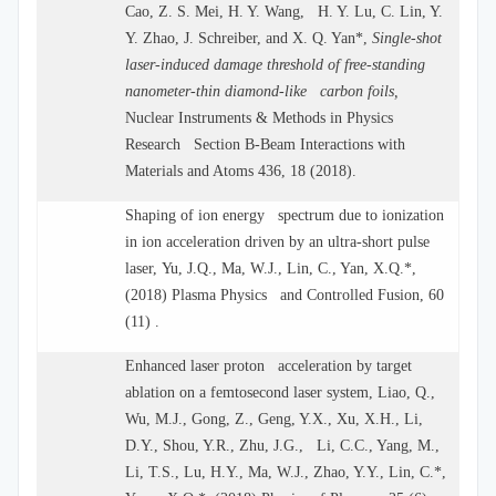
Cao, Z. S. Mei, H. Y. Wang, H. Y. Lu, C. Lin, Y.
Y. Zhao, J. Schreiber, and X. Q. Yan*,
Single-shot
laser-induced damage threshold of free-standing
nanometer-thin diamond-like carbon foils,
Nuclear Instruments & Methods in Physics
Research Section B-Beam Interactions with
Materials and Atoms 436, 18 (2018).
Shaping of ion energy spectrum due to ionization
in ion acceleration driven by an ultra-short pulse
laser, Yu, J.Q., Ma, W.J., Lin, C., Yan, X.Q.*,
(2018) Plasma Physics and Controlled Fusion, 60
(11) .
Enhanced laser proton acceleration by target
ablation on a femtosecond laser system, Liao, Q.,
Wu, M.J., Gong, Z., Geng, Y.X., Xu, X.H., Li,
D.Y., Shou, Y.R., Zhu, J.G., Li, C.C., Yang, M.,
Li, T.S., Lu, H.Y., Ma, W.J., Zhao, Y.Y., Lin, C.*,