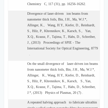
Chemistry C, 117 (31), pp. 16256-16262.
Divergence of laser-driven ion beams from
nanometer thick foils, Bin, J.H., Ma, W.J.*,
Allinger, K., Wang, H.Y., Kiefer, D., Reinhardt,
S., Hilz, P., Khrennikov, K., Karsch, S., Yan,
X.Q., Krausz, F., Tajima, T., Habs, D., Schreiber,
J., (2013) Proceedings of SPIE - The
International Society for Optical Engineering, 8779
.
On the small divergence of laser-driven ion beams
from nanometer thick foils, Bin, J.H., Ma, W.J.*,
Allinger, K., Wang, H.Y., Kiefer, D., Reinhardt,
S., Hilz, P., Khrennikov, K., Karsch, S., Yan,
X.Q., Krausz, F., Tajima, T., Habs, D., Schreiber,
J.*, (2013) Physics of Plasmas, 20 (7) .
A repeated halving approach to fabricate ultrathin