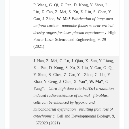
P. Wang, G. Qi, Z. Pan, D. Kong, Y. Shou, J.
Liu, Z. Cao, Z. Mei, S. Xu, Z. Liu, S. Chen, Y.
Gao, J. Zhao,
W. Ma*
Fabrication of large-area
uniform carbon nanotube foams as near-critical-
，
density targets for laser-plasma experiments
High
Power Laser Science and Engineering, 9, 29
(2021)
J. Han, Z. Mei, C. Lu, J. Qian, X. Sun, Y. Liang,
Z. Pan, D. Kong, S. Xu, Z. Liu, Y. Gao, G. Qi,
Y. Shou, S. Chen, Z. Cao, Y. Zhao, C. Lin, Y.
Zhao, Y. Geng, J. Chen, X. Yan*,
W. Ma*
, G.
Yang*,
Ultra-high dose rate FLASH irradiation
induced radio-resistance of normal fibroblast
cells can be enhanced by hypoxia and
mitochondrial dysfunction resulting from loss of
cytochrome c,
Cell and Developmental Biology, 9,
672929 (2021)