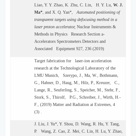
Liao, Y. Y. Zhao, K. Zhu, C. Lin, H. Y. Lu,
W. J.
Ma*
, and X. Q. Yan*,
Automated positioning of
transparent targets using defocusing method in a
laser proton accelerator,
Nuclear Instruments &
Methods in Physics Research Section a-
Accelerators Spectrometers Detectors and
Associated Equipment 927, 236 (2019)
Target fabrication for laser-ion acceleration
research at the Technological Laboratory of the
LMU Munich, Szerypo, J., Ma, W., Bothmann,
G., Hahner, D., Haug, M., Hilz, P., Kreuzer, C.,
Lange, R., Seuferling, S., Speicher, M., Stehr, F.,
Stork, S., Thirolf, P.G., Schreiber, J., Wirth, H.-
F., (2019) Matter and Radiation at Extremes, 4
(3) .
J. Liu, J. Yu*, Y. Shou, D. Wang, R. Hu, Y. Tang,
P. Wang, Z. Cao, Z. Mei, C. Lin, H. Lu, Y. Zhao,