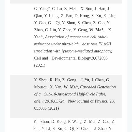
G. Yang*, C. Lu, Z. Mei, X. Sun, J. Han, J.
Qian, Y. Liang, Z. Pan, D. Kong, S. Xu, Z. Liu,
Y. Gao, G. Qi, Y. Shou, S. Chen, Z. Cao, Y.
Zhao, C. Lin, Y. Zhao, Y. Geng,
W. Ma*
, X.
Yan*,
Association of cancer stem cell radio-
resistance under ultra-high dose rate FLASH
irradiation with lysosome-mediated autophagy,
Cell and Developmental Biology,9,672693
(2021)
Y. Shou, R. Hu, Z. Gong, J. Yu, J. Chen, G.
Mourou, X. Yan,
W. Ma*
,
Cascaded Generation
of a Sub-10-Attosecond Half-Cycle Pulse,
arXiv:2010.05724.
New Journal of Physics, 23,
053003 (2021)
Y. Shou, D. Kong, P. Wang, Z. Mei, Z. Cao, Z.
Pan, Y. Li, S. Xu, G. Qi, S. Chen, J. Zhao, Y.