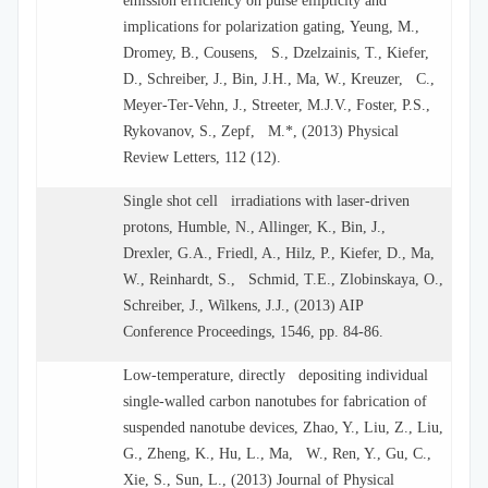
emission efficiency on pulse ellipticity and
implications for polarization gating, Yeung, M.,
Dromey, B., Cousens, S., Dzelzainis, T., Kiefer,
D., Schreiber, J., Bin, J.H., Ma, W., Kreuzer, C.,
Meyer-Ter-Vehn, J., Streeter, M.J.V., Foster, P.S.,
Rykovanov, S., Zepf, M.*, (2013) Physical
Review Letters, 112 (12).
Single shot cell irradiations with laser-driven
protons, Humble, N., Allinger, K., Bin, J.,
Drexler, G.A., Friedl, A., Hilz, P., Kiefer, D., Ma,
W., Reinhardt, S., Schmid, T.E., Zlobinskaya, O.,
Schreiber, J., Wilkens, J.J., (2013) AIP
Conference Proceedings, 1546, pp. 84-86.
Low-temperature, directly depositing individual
single-walled carbon nanotubes for fabrication of
suspended nanotube devices, Zhao, Y., Liu, Z., Liu,
G., Zheng, K., Hu, L., Ma, W., Ren, Y., Gu, C.,
Xie, S., Sun, L., (2013) Journal of Physical