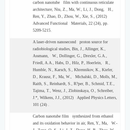
carbon nanotube film with continuous reticulate
architecture, Niu, Z., Ma, W., Li, J., Dong, H.,
Ren, Y., Zhao, D., Zhou, W., Xie, S., (2012)
Advanced Functional Materials, 22 (24), pp.
5209-5215.
A laser-driven nanosecond proton source for
radiobiological studies, Bin, J., Allinger, K.,
Assmann, W., Dollinger, G., Drexler, G.A.,
Friedl, A.A., Habs, D., Hilz, P., Hoerlein, R.,
Humble, N., Karsch, S., Khrennikov, K., Kiefer,
D., Krausz, F., Ma, W., Michalski, D., Molls, M.,
Raith, S., Reinhardt, S., R?per, B., Schmid, T.E.,
Tajima, T., Wenz, J., Zlobinskaya, O., Schreiber,
J.*, Wilkens, J.J., (2012) Applied Physics Letters,
101 (24) .
Carbon nanotube film synthesized from ethanol
and its oxidation behavior in air, Ren, Y., Ma, W.-