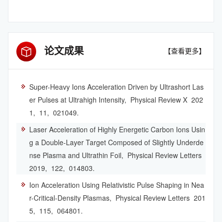
论文成果
【查看更多】
Super-Heavy Ions Acceleration Driven by Ultrashort Las
er Pulses at Ultrahigh Intensity,
Physical Review X
202
1,
11,
021049.
Laser Acceleration of Highly Energetic Carbon Ions Usin
g a Double-Layer Target Composed of Slightly Underde
nse Plasma and Ultrathin Foil,
Physical Review Letters
2019,
122,
014803.
Ion Acceleration Using Relativistic Pulse Shaping in Nea
r-Critical-Density Plasmas,
Physical Review Letters
201
5,
115,
064801.