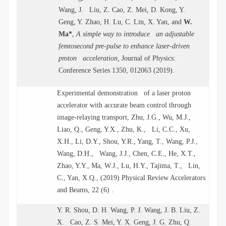
Wang, J. Liu, Z. Cao, Z. Mei, D. Kong, Y.
Geng, Y. Zhao, H. Lu, C. Lin, X. Yan, and
W.
Ma*
,
A simple way to introduce an adjustable
femtosecond pre-pulse to enhance laser-driven
proton acceleration,
Journal of Physics:
Conference Series 1350, 012063 (2019).
Experimental demonstration of a laser proton
accelerator with accurate beam control through
image-relaying transport, Zhu, J.G., Wu, M.J.,
Liao, Q., Geng, Y.X., Zhu, K., Li, C.C., Xu,
X.H., Li, D.Y., Shou, Y.R., Yang, T., Wang, P.J.,
Wang, D.H., Wang, J.J., Chen, C.E., He, X.T.,
Zhao, Y.Y., Ma, W.J., Lu, H.Y., Tajima, T., Lin,
C., Yan, X.Q., (2019) Physical Review Accelerators
and Beams, 22 (6) .
Y. R. Shou, D. H. Wang, P. J. Wang, J. B. Liu, Z.
X. Cao, Z. S. Mei, Y. X. Geng, J. G. Zhu, Q.