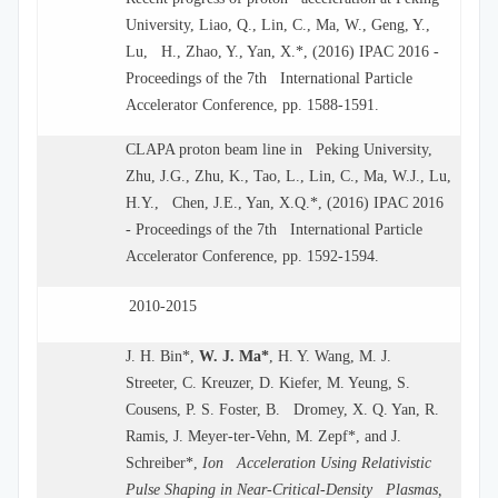
University, Liao, Q., Lin, C., Ma, W., Geng, Y.,
Lu, H., Zhao, Y., Yan, X.*, (2016) IPAC 2016 -
Proceedings of the 7th International Particle
Accelerator Conference, pp. 1588-1591.
CLAPA proton beam line in Peking University,
Zhu, J.G., Zhu, K., Tao, L., Lin, C., Ma, W.J., Lu,
H.Y., Chen, J.E., Yan, X.Q.*, (2016) IPAC 2016
- Proceedings of the 7th International Particle
Accelerator Conference, pp. 1592-1594.
2010-2015
J. H. Bin*,
W. J. Ma*
, H. Y. Wang, M. J.
Streeter, C. Kreuzer, D. Kiefer, M. Yeung, S.
Cousens, P. S. Foster, B. Dromey, X. Q. Yan, R.
Ramis, J. Meyer-ter-Vehn, M. Zepf*, and J.
Schreiber*,
Ion Acceleration Using Relativistic
Pulse Shaping in Near-Critical-Density Plasmas,