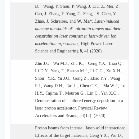
D. Wang, Y. Shou, P. Wang, J. Liu, Z. Mei, Z.
Cao, J. Zhang, P. Yang, G. Feng, S. Chen, Y.
Zhao, J. Schreiber, and
W. Ma
*
,
Laser-induced
damage thresholds of ultrathin targets and their
constraint on laser contrast in laser-driven ion
acceleration experiments,
High Power Laser
Science and Engineering
8
, 41 (2020).
Zhu J.G., Wu M.J., Zhu K., Geng Y.X., Liao Q.,
Li D.Y., Yang T., Easton M.J., Li C.C., Xu X.H.,
Shou Y.R., Yu J.Q., Gong Z., Zhao Y.Y., Wang
P.J., Wang D.H., Tao L., Chen C.E., Ma W.J., Lu
H.Y., Tajima T., Mourou G., Lin C., Yan X.Q.,
Demonstration of tailored energy deposition in a
laser proton accelerator, Physical Review
Accelerators and Beams, 23(12). (2020)
Proton beams from intense laser-solid interaction:
Effects of the target materials, Geng Y.X., Wu D.,