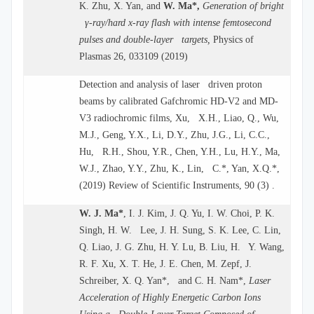
K. Zhu, X. Yan, and
W. Ma*,
Generation of bright
γ-ray/hard x-ray flash with intense femtosecond
pulses and double-layer targets,
Physics of
Plasmas 26, 033109 (2019)
Detection and analysis of laser driven proton
beams by calibrated Gafchromic HD-V2 and MD-
V3 radiochromic films, Xu, X.H., Liao, Q., Wu,
M.J., Geng, Y.X., Li, D.Y., Zhu, J.G., Li, C.C.,
Hu, R.H., Shou, Y.R., Chen, Y.H., Lu, H.Y., Ma,
W.J., Zhao, Y.Y., Zhu, K., Lin, C.*, Yan, X.Q.*,
(2019) Review of Scientific Instruments, 90 (3) .
W. J. Ma*
, I. J. Kim, J. Q. Yu, I. W. Choi, P. K.
Singh, H. W. Lee, J. H. Sung, S. K. Lee, C. Lin,
Q. Liao, J. G. Zhu, H. Y. Lu, B. Liu, H. Y. Wang,
R. F. Xu, X. T. He, J. E. Chen, M. Zepf, J.
Schreiber, X. Q. Yan*, and C. H. Nam*,
Laser
Acceleration of Highly Energetic Carbon Ions