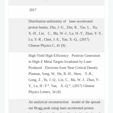
2017
Distribution uniformity of laser-accelerated
proton beams, Zhu, J.-G., Zhu, K., Tao, L., Xu,
X.-H., Lin, C., Ma, W.-J., Lu, H.-Y., Zhao, Y.-Y.,
Lu, Y.-R., Chen, J.-E., Yan, X.-Q., (2017)
Chinese Physics C, 41 (9) .
High-Yield High-Efficiency Positron Generation
in High-Z Metal Targets Irradiated by Laser
Produced Electrons from Near-Critical Density
Plasmas, Song, W., Hu, R.-H., Shou, Y.-R.,
Gong, Z., Yu, J.-Q., Lin, C., Ma, W.-J., Zhao, Y.-
Y., Lu, H.-Y.*, Yan, X.-Q.*, (2017) Chinese
Physics Letters, 34 (8) .
An analytical reconstruction model of the spread-
out Bragg peak using laser-accelerated proton