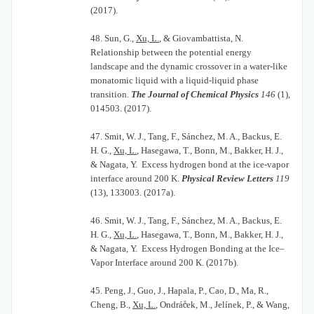
(2017).
48.
Sun, G.,
Xu, L.
, & Giovambattista, N.
Relationship between the potential energy
landscape and the dynamic crossover in a water-like
monatomic liquid with a liquid-liquid phase
transition.
The Journal of Chemical Physics
146
(1),
014503. (2017).
47.
Smit, W. J., Tang, F., Sánchez, M. A., Backus, E.
H. G.,
Xu, L.
, Hasegawa, T., Bonn, M., Bakker, H. J.,
& Nagata, Y. Excess hydrogen bond at the ice-vapor
interface around 200 K.
Physical Review Letters
119
(13), 133003. (2017a).
46.
Smit, W. J., Tang, F., Sánchez, M. A., Backus, E.
H. G.,
Xu, L.
, Hasegawa, T., Bonn, M., Bakker, H. J.,
& Nagata, Y. Excess Hydrogen Bonding at the Ice–
Vapor Interface around 200 K. (2017b).
45.
Peng, J., Guo, J., Hapala, P., Cao, D., Ma, R.,
Cheng, B.,
Xu, L.
, Ondrá
č
ek, M., Jelínek, P., & Wang,