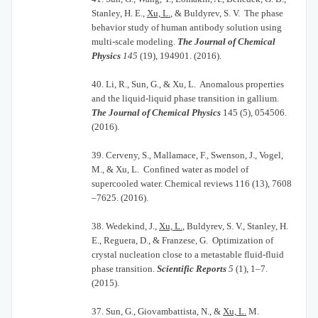
Stanley, H. E.,
Xu, L.
, & Buldyrev, S. V. The phase
behavior study of human antibody solution using
multi-scale modeling.
The Journal of Chemical
Physics
145
(19), 194901. (2016).
40.
Li, R., Sun, G., & Xu, L. Anomalous properties
and the liquid-liquid phase transition in gallium.
The Journal of Chemical Physics
145 (5), 054506.
(2016).
39.
Cerveny, S., Mallamace, F., Swenson, J., Vogel,
M., & Xu, L. Confined water as model of
supercooled water. Chemical reviews 116 (13), 7608
–7625. (2016).
38.
Wedekind, J.,
Xu, L.
, Buldyrev, S. V., Stanley, H.
E., Reguera, D., & Franzese, G. Optimization of
crystal nucleation close to a metastable fluid-fluid
phase transition.
Scientific Reports
5
(1), 1–7.
(2015).
37.
Sun, G., Giovambattista, N., &
Xu, L.
M.