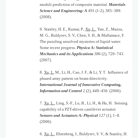
moduli prediction of composite material.
Materials
Science and Engineering: A
491
(1-2), 385–389.
(2008).
9.
Stanley, H. E., Kumar, P.,
Xu, L.
, Yan, Z., Mazza,
M. G., Buldyrev, S. V., Chen, S. H., & Mallamace, F.
The puzzling unsolved mysteries of liquid water:
Some recent progress.
Physica A: Statistical
Mechanics and its Applications
386
(2), 729–743.
(2007).
8.
Xu, L.
M., Li, H., Cao, J. F., & Li, Y. T. Influence of
phased array pattern on beam directivity.
International Journal of Innovative Computing,
Information and Control
2
(2), 449–456. (2006).
7.
Xu, L.
, Ling, S.-F., Lu, B., Li, H., & Hu, H. Sensing
capability of a PZT-driven cantilever actuator.
Sensors and Actuators A: Physical
127
(1), 1–8.
(2006).
6.
Xu, L.
, Ehrenberg, I., Buldyrev, S. V., & Stanley, H.