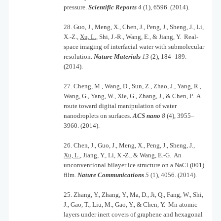
pressure.
Scientific Reports
4
(1), 6596. (2014).
28.
Guo, J., Meng, X., Chen, J., Peng, J., Sheng, J., Li,
X.-Z.,
Xu, L.
, Shi, J.-R., Wang, E., & Jiang, Y. Real-
space imaging of interfacial water with submolecular
resolution.
Nature Materials
13
(2), 184–189.
(2014).
27.
Cheng, M., Wang, D., Sun, Z., Zhao, J., Yang, R.,
Wang, G., Yang, W., Xie, G., Zhang, J., & Chen, P. A
route toward digital manipulation of water
nanodroplets on surfaces.
ACS nano
8
(4), 3955–
3960. (2014).
26.
Chen, J., Guo, J., Meng, X., Peng, J., Sheng, J.,
Xu, L.
, Jiang, Y., Li, X.-Z., & Wang, E.-G. An
unconventional bilayer ice structure on a NaCl (001)
film.
Nature Communications
5
(1), 4056. (2014).
25.
Zhang, Y., Zhang, Y., Ma, D., Ji, Q., Fang, W., Shi,
J., Gao, T., Liu, M., Gao, Y., & Chen, Y. Mn atomic
layers under inert covers of graphene and hexagonal