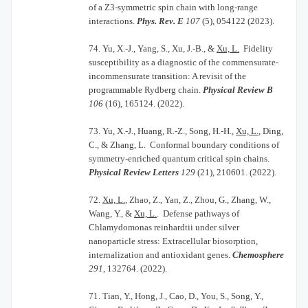
of a Z3-symmetric spin chain with long-range
interactions.
Phys. Rev. E
107
(5), 054122 (2023).
74.
Yu, X.-J., Yang, S., Xu, J.-B., &
Xu, L.
Fidelity
susceptibility as a diagnostic of the commensurate-
incommensurate transition: A revisit of the
programmable Rydberg chain.
Physical Review B
106
(16), 165124. (2022).
73.
Yu, X.-J., Huang, R.-Z., Song, H.-H.,
Xu, L.
, Ding,
C., & Zhang, L. Conformal boundary conditions of
symmetry-enriched quantum critical spin chains.
Physical Review Letters
129
(21), 210601. (2022).
72.
Xu, L.
, Zhao, Z., Yan, Z., Zhou, G., Zhang, W.,
Wang, Y., &
Xu, L.
. Defense pathways of
Chlamydomonas reinhardtii under silver
nanoparticle stress: Extracellular biosorption,
internalization and antioxidant genes.
Chemosphere
291
, 132764. (2022).
71.
Tian, Y., Hong, J., Cao, D., You, S., Song, Y.,