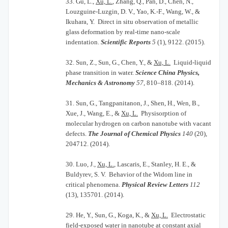
33.
Gu, L.,
Xu, L.
, Zhang, Q., Pan, D., Chen, N.,
Louzguine-Luzgin, D. V., Yao, K.-F., Wang, W., &
Ikuhara, Y. Direct in situ observation of metallic
glass deformation by real-time nano-scale
indentation.
Scientific Reports
5
(1), 9122. (2015).
32.
Sun, Z., Sun, G., Chen, Y., &
Xu, L.
Liquid-liquid
phase transition in water.
Science China Physics,
Mechanics & Astronomy
57
, 810–818. (2014).
31.
Sun, G., Tangpanitanon, J., Shen, H., Wen, B.,
Xue, J., Wang, E., &
Xu, L.
Physisorption of
molecular hydrogen on carbon nanotube with vacant
defects.
The Journal of Chemical Physics
140
(20),
204712. (2014).
30.
Luo, J.,
Xu, L.
, Lascaris, E., Stanley, H. E., &
Buldyrev, S. V. Behavior of the Widom line in
critical phenomena.
Physical Review Letters
112
(13), 135701. (2014).
29.
He, Y., Sun, G., Koga, K., &
Xu, L.
Electrostatic
field-exposed water in nanotube at constant axial