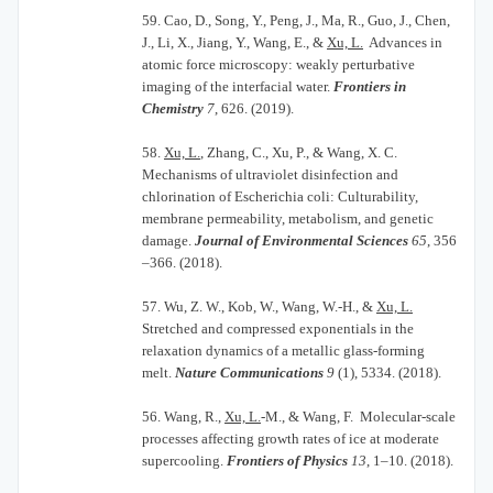
59.
Cao, D., Song, Y., Peng, J., Ma, R., Guo, J., Chen,
J., Li, X., Jiang, Y., Wang, E., &
Xu, L.
Advances in
atomic force microscopy: weakly perturbative
imaging of the interfacial water.
Frontiers in
Chemistry
7
, 626. (2019).
58.
Xu, L.
, Zhang, C., Xu, P., & Wang, X. C.
Mechanisms of ultraviolet disinfection and
chlorination of Escherichia coli: Culturability,
membrane permeability, metabolism, and genetic
damage.
Journal of Environmental Sciences
65
, 356
–366. (2018).
57.
Wu, Z. W., Kob, W., Wang, W.-H., &
Xu, L.
Stretched and compressed exponentials in the
relaxation dynamics of a metallic glass-forming
melt.
Nature Communications
9
(1), 5334. (2018).
56.
Wang, R.,
Xu, L.
-M., & Wang, F. Molecular-scale
processes affecting growth rates of ice at moderate
supercooling.
Frontiers of Physics
13
, 1–10. (2018).