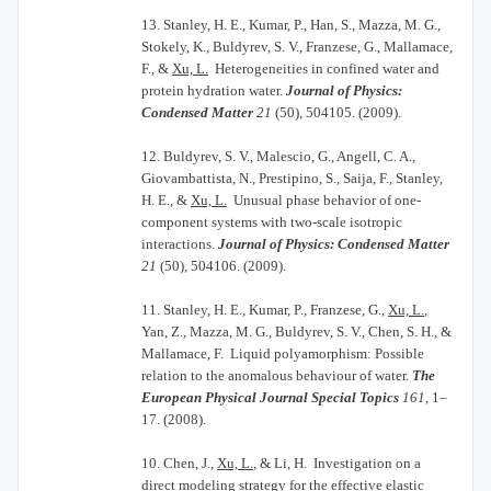
13.
Stanley, H. E., Kumar, P., Han, S., Mazza, M. G.,
Stokely, K., Buldyrev, S. V., Franzese, G., Mallamace,
F., &
Xu, L.
Heterogeneities in confined water and
protein hydration water.
Journal of Physics:
Condensed Matter
21
(50), 504105. (2009).
12.
Buldyrev, S. V., Malescio, G., Angell, C. A.,
Giovambattista, N., Prestipino, S., Saija, F., Stanley,
H. E., &
Xu, L.
Unusual phase behavior of one-
component systems with two-scale isotropic
interactions.
Journal of Physics: Condensed Matter
21
(50), 504106. (2009).
11.
Stanley, H. E., Kumar, P., Franzese, G.,
Xu, L.
,
Yan, Z., Mazza, M. G., Buldyrev, S. V., Chen, S. H., &
Mallamace, F. Liquid polyamorphism: Possible
relation to the anomalous behaviour of water.
The
European Physical Journal Special Topics
161
, 1–
17. (2008).
10.
Chen, J.,
Xu, L.
, & Li, H. Investigation on a
direct modeling strategy for the effective elastic