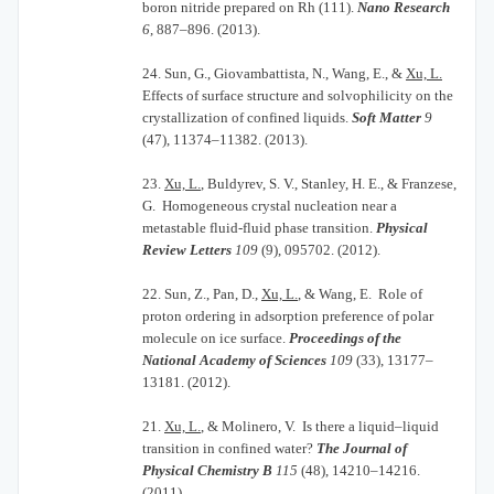
boron nitride prepared on Rh (111).
Nano Research
6
, 887–896. (2013).
24.
Sun, G., Giovambattista, N., Wang, E., &
Xu, L.
Effects of surface structure and solvophilicity on the
crystallization of confined liquids.
Soft Matter
9
(47), 11374–11382. (2013).
23.
Xu, L.
, Buldyrev, S. V., Stanley, H. E., & Franzese,
G. Homogeneous crystal nucleation near a
metastable fluid-fluid phase transition.
Physical
Review Letters
109
(9), 095702. (2012).
22.
Sun, Z., Pan, D.,
Xu, L.
, & Wang, E. Role of
proton ordering in adsorption preference of polar
molecule on ice surface.
Proceedings of the
National Academy of Sciences
109
(33), 13177–
13181. (2012).
21.
Xu, L.
, & Molinero, V. Is there a liquid–liquid
transition in confined water?
The Journal of
Physical Chemistry B
115
(48), 14210–14216.
(2011).