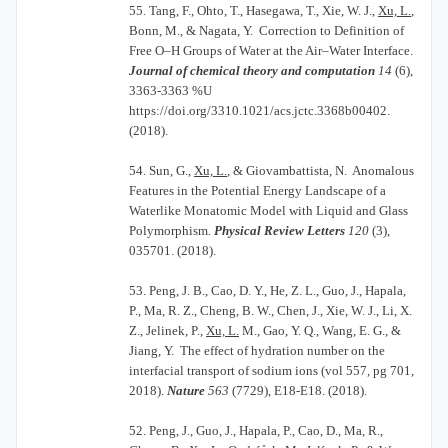
55.
Tang, F., Ohto, T., Hasegawa, T., Xie, W. J.,
Xu, L.
,
Bonn, M., & Nagata, Y. Correction to Definition of
Free O–H Groups of Water at the Air–Water Interface.
Journal of chemical theory and computation
14
(6),
3363-3363 %U
https://doi.org/3310.1021/acs.jctc.3368b00402.
(2018).
54.
Sun, G.,
Xu, L.
, & Giovambattista, N. Anomalous
Features in the Potential Energy Landscape of a
Waterlike Monatomic Model with Liquid and Glass
Polymorphism.
Physical Review Letters
120
(3),
035701. (2018).
53.
Peng, J. B., Cao, D. Y., He, Z. L., Guo, J., Hapala,
P., Ma, R. Z., Cheng, B. W., Chen, J., Xie, W. J., Li, X.
Z., Jelinek, P.,
Xu, L.
M., Gao, Y. Q., Wang, E. G., &
Jiang, Y. The effect of hydration number on the
interfacial transport of sodium ions (vol 557, pg 701,
2018).
Nature
563
(7729), E18-E18. (2018).
52.
Peng, J., Guo, J., Hapala, P., Cao, D., Ma, R.,