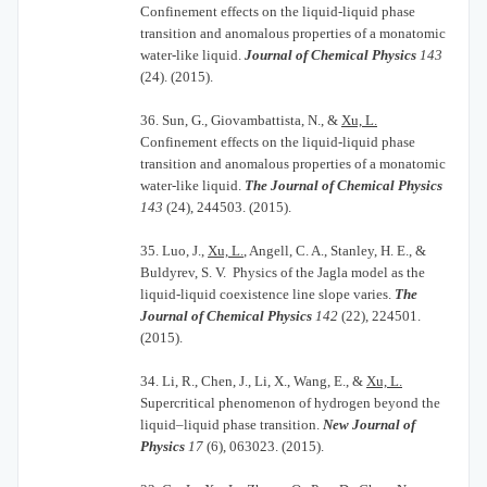
Confinement effects on the liquid-liquid phase
transition and anomalous properties of a monatomic
water-like liquid.
Journal of Chemical Physics
143
(24). (2015).
36.
Sun, G., Giovambattista, N., &
Xu, L.
Confinement effects on the liquid-liquid phase
transition and anomalous properties of a monatomic
water-like liquid.
The Journal of Chemical Physics
143
(24), 244503. (2015).
35.
Luo, J.,
Xu, L.
, Angell, C. A., Stanley, H. E., &
Buldyrev, S. V. Physics of the Jagla model as the
liquid-liquid coexistence line slope varies.
The
Journal of Chemical Physics
142
(22), 224501.
(2015).
34.
Li, R., Chen, J., Li, X., Wang, E., &
Xu, L.
Supercritical phenomenon of hydrogen beyond the
liquid–liquid phase transition.
New Journal of
Physics
17
(6), 063023. (2015).