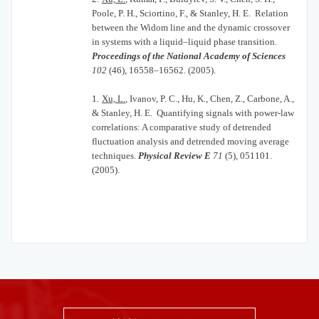
Poole, P. H., Sciortino, F., & Stanley, H. E. Relation
between the Widom line and the dynamic crossover
in systems with a liquid–liquid phase transition.
Proceedings of the National Academy of Sciences
102
(46), 16558–16562. (2005).
1.
Xu, L.
, Ivanov, P. C., Hu, K., Chen, Z., Carbone, A.,
& Stanley, H. E. Quantifying signals with power-law
correlations: A comparative study of detrended
fluctuation analysis and detrended moving average
techniques.
Physical Review E
71
(5), 051101.
(2005).