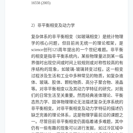
16558 (2005)
2）非平衡相变及动力学
复杂体系的非平衡相变（如玻璃相变）是统计物理
学的核心问题，但目前尚无统一的理论框架，是
science创刊125周年提出的一个世纪难题。非平衡
的相变是指非平衡系统内，某些物理量达到某一临
界值时出现空间或时间上较规则或对称性较高的有
序结构的现象，如玻璃-玻璃转变过程。这一相变
过程涉及生活和工业中多种常见的物质，如复杂液
体、玻璃、胶体、颗粒物质、高分子聚合物、液晶
等。对非平衡相变以及其动力学特征的研究，对我
们的日常生活至关重要。然而经典液体理论、平衡
态热力学、固体物理理论无法描述复杂无序系统的
非平衡相变。对非平衡相变及动力学特征的描述仍
缺乏完善的理论体系，这是物理学最前沿的课题之
一。
尽管目前非平衡相变仍面临着诸多难题，其中
仍有一些有趣的现象可以进行发掘，如过冷区域中