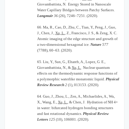
Giovambattista, N. Energy Stored in Nanoscale
Water Capillary Bridges between Patchy Surfaces.
Langmuir
36
(26), 7246–7251. (2020).
66.
Ma, R., Cao, D., Zhu, C., Tian, Y., Peng, J., Guo,
J., Chen, J.,
Xu, L.
, Z., Francisco, J. S., & Zeng, X. C.
Atomic imaging of the edge structure and growth of
a two-dimensional hexagonal ice.
Nature
577
(7788), 60–63. (2020).
65.
Liu, Y., Sun, G., Eltareb, A., Lopez, G. E.,
Giovambattista, N., &
Xu, L.
Nuclear quantum
effects on the thermodynamic response functions of
a polymorphic waterlike monatomic liquid.
Physical
Review Research
2
(1), 013153. (2020).
64.
Guo, J., Zhou, L., Zen, A., Michaelides, A., Wu,
X., Wang, E.,
Xu, L.
, & Chen, J. Hydration of NH 4+
in water: bifurcated hydrogen bonding structures
and fast rotational dynamics.
Physical Review
Letters
125
(10), 106001. (2020).