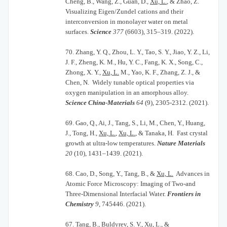
Cheng, B., Wang, Z., Guan, D.,
Xu, L.
, & Zhao, Z.
Visualizing Eigen/Zundel cations and their
interconversion in monolayer water on metal
surfaces.
Science
377
(6603), 315–319. (2022).
70.
Zhang, Y. Q., Zhou, L. Y., Tao, S. Y., Jiao, Y. Z., Li,
J. F., Zheng, K. M., Hu, Y. C., Fang, K. X., Song, C.,
Zhong, X. Y.,
Xu, L.
M., Yao, K. F., Zhang, Z. J., &
Chen, N. Widely tunable optical properties via
oxygen manipulation in an amorphous alloy.
Science China-Materials
64
(9), 2305-2312. (2021).
69.
Gao, Q., Ai, J., Tang, S., Li, M., Chen, Y., Huang,
J., Tong, H.,
Xu, L.
,
Xu, L.
, & Tanaka, H. Fast crystal
growth at ultra-low temperatures.
Nature Materials
20
(10), 1431–1439. (2021).
68.
Cao, D., Song, Y., Tang, B., &
Xu, L.
Advances in
Atomic Force Microscopy: Imaging of Two-and
Three-Dimensional Interfacial Water.
Frontiers in
Chemistry
9
, 745446. (2021).
67.
Tang, B., Buldyrev, S. V.,
Xu, L.
, &