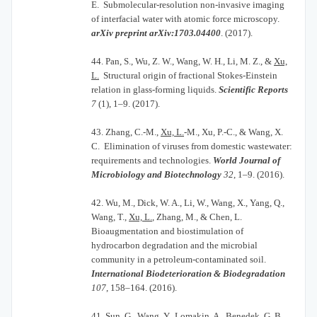
E. Submolecular-resolution non-invasive imaging
of interfacial water with atomic force microscopy.
arXiv preprint arXiv:1703.04400
. (2017).
44.
Pan, S., Wu, Z. W., Wang, W. H., Li, M. Z., &
Xu,
L.
Structural origin of fractional Stokes-Einstein
relation in glass-forming liquids.
Scientific Reports
7
(1), 1–9. (2017).
43.
Zhang, C.-M.,
Xu, L.
-M., Xu, P.-C., & Wang, X.
C. Elimination of viruses from domestic wastewater:
requirements and technologies.
World Journal of
Microbiology and Biotechnology
32
, 1–9. (2016).
42.
Wu, M., Dick, W. A., Li, W., Wang, X., Yang, Q.,
Wang, T.,
Xu, L.
, Zhang, M., & Chen, L.
Bioaugmentation and biostimulation of
hydrocarbon degradation and the microbial
community in a petroleum-contaminated soil.
International Biodeterioration & Biodegradation
107
, 158–164. (2016).
41.
Sun, G., Wang, Y., Lomakin, A., Benedek, G. B.,