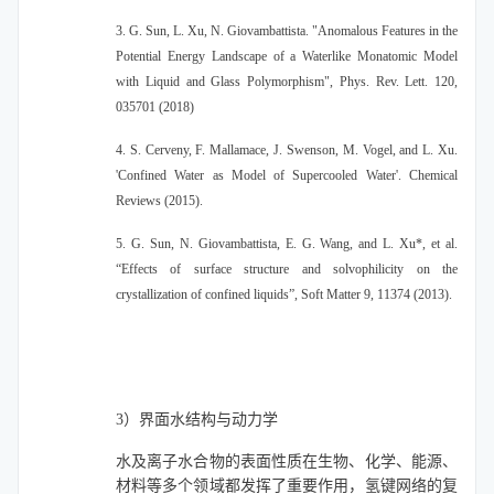
3. G. Sun, L. Xu, N. Giovambattista. "Anomalous Features in the
Potential Energy Landscape of a Waterlike Monatomic Model
with Liquid and Glass Polymorphism", Phys. Rev. Lett. 120,
035701 (2018)
4. S. Cerveny, F. Mallamace, J. Swenson, M. Vogel, and L. Xu.
'Confined Water as Model of Supercooled Water'. Chemical
Reviews (2015).
5. G. Sun, N. Giovambattista, E. G. Wang, and L. Xu*, et al.
“Effects of surface structure and solvophilicity on the
crystallization of confined liquids”, Soft Matter 9, 11374 (2013).
3）界面水结构与动力学
水及离子水合物的表面性质在生物、化学、能源、
材料等多个领域都发挥了重要作用，氢键网络的复