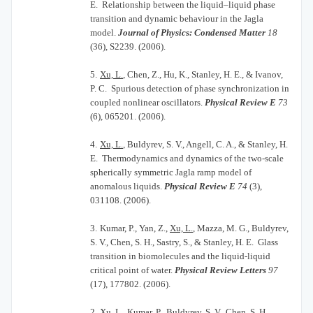
E. Relationship between the liquid–liquid phase
transition and dynamic behaviour in the Jagla
model.
Journal of Physics: Condensed Matter
18
(36), S2239. (2006).
5.
Xu, L.
, Chen, Z., Hu, K., Stanley, H. E., & Ivanov,
P. C. Spurious detection of phase synchronization in
coupled nonlinear oscillators.
Physical Review E
73
(6), 065201. (2006).
4.
Xu, L.
, Buldyrev, S. V., Angell, C. A., & Stanley, H.
E. Thermodynamics and dynamics of the two-scale
spherically symmetric Jagla ramp model of
anomalous liquids.
Physical Review E
74
(3),
031108. (2006).
3.
Kumar, P., Yan, Z.,
Xu, L.
, Mazza, M. G., Buldyrev,
S. V., Chen, S. H., Sastry, S., & Stanley, H. E. Glass
transition in biomolecules and the liquid-liquid
critical point of water.
Physical Review Letters
97
(17), 177802. (2006).
2.
Xu, L.
, Kumar, P., Buldyrev, S. V., Chen, S. H.,