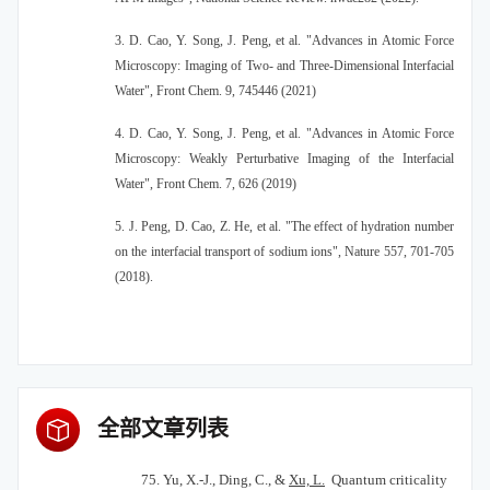
3. D. Cao, Y. Song, J. Peng, et al. "Advances in Atomic Force
Microscopy: Imaging of Two- and Three-Dimensional Interfacial
Water", Front Chem. 9, 745446 (2021)
4. D. Cao, Y. Song, J. Peng, et al. "Advances in Atomic Force
Microscopy: Weakly Perturbative Imaging of the Interfacial
Water", Front Chem. 7, 626 (2019)
5. J. Peng, D. Cao, Z. He, et al. "The effect of hydration number
on the interfacial transport of sodium ions", Nature 557, 701-705
(2018).
全部文章列表
75.
Yu, X.-J., Ding, C., &
Xu, L.
Quantum criticality