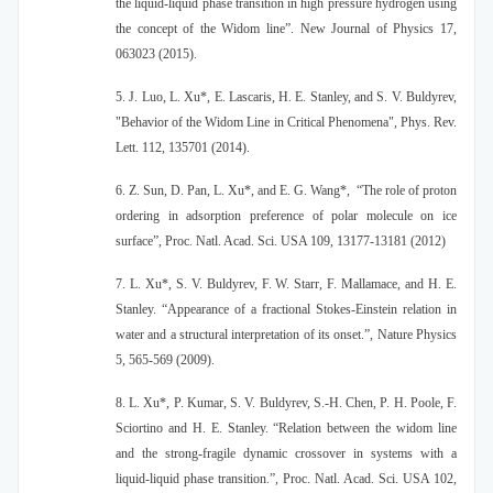
the liquid-liquid phase transition in high pressure hydrogen using
the concept of the Widom line”. New Journal of Physics 17,
063023 (2015).
5. J. Luo, L. Xu*, E. Lascaris, H. E. Stanley, and S. V. Buldyrev,
"Behavior of the Widom Line in Critical Phenomena", Phys. Rev.
Lett. 112, 135701 (2014).
6. Z. Sun, D. Pan, L. Xu*, and E. G. Wang*, “The role of proton
ordering in adsorption preference of polar molecule on ice
surface”, Proc. Natl. Acad. Sci. USA 109, 13177-13181 (2012)
7. L. Xu*, S. V. Buldyrev, F. W. Starr, F. Mallamace, and H. E.
Stanley. “Appearance of a fractional Stokes-Einstein relation in
water and a structural interpretation of its onset.”, Nature Physics
5, 565-569 (2009).
8. L. Xu*, P. Kumar, S. V. Buldyrev, S.-H. Chen, P. H. Poole, F.
Sciortino and H. E. Stanley. “Relation between the widom line
and the strong-fragile dynamic crossover in systems with a
liquid-liquid phase transition.”, Proc. Natl. Acad. Sci. USA 102,