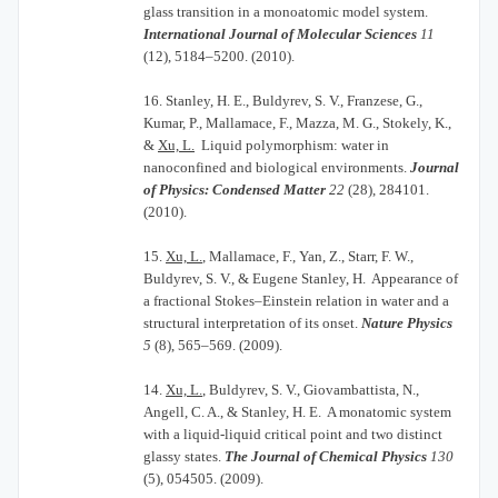
glass transition in a monoatomic model system.
International Journal of Molecular Sciences
11
(12), 5184–5200. (2010).
16.
Stanley, H. E., Buldyrev, S. V., Franzese, G.,
Kumar, P., Mallamace, F., Mazza, M. G., Stokely, K.,
&
Xu, L.
Liquid polymorphism: water in
nanoconfined and biological environments.
Journal
of Physics: Condensed Matter
22
(28), 284101.
(2010).
15.
Xu, L.
, Mallamace, F., Yan, Z., Starr, F. W.,
Buldyrev, S. V., & Eugene Stanley, H. Appearance of
a fractional Stokes–Einstein relation in water and a
structural interpretation of its onset.
Nature Physics
5
(8), 565–569. (2009).
14.
Xu, L.
, Buldyrev, S. V., Giovambattista, N.,
Angell, C. A., & Stanley, H. E. A monatomic system
with a liquid-liquid critical point and two distinct
glassy states.
The Journal of Chemical Physics
130
(5), 054505. (2009).