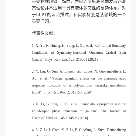
重要物理现象。然而，为描述简单液体而发展的液
态理论并不适用于具有液体多态性的复杂体系。对
于LLPT的理论描述，和实验探测是该领域的一个
重要问题。
代表性文献：
1. X. Yu, R. Huang, H. Song, L. Xu, et al. "Conformal Boundary
Conditions of Symmetry-Enriched Quantum Critical Spin
Chains", Phys. Rev. Lett. 129, 210601 (2021)
2. Y. Liu, G. Sun, A. Eltareb, GE. Lopez, N. Giovambattista, L.
Xu, et al. "Nuclear quantum effects on the thermodynamic
response functions of a polymorphic waterlike monatomic
liquid", Phys. Rev. Res. 2, 013153 (2020)
3. R. Li, G. Sun, L. Xu, et al. "Anomalous properties and the
liquid-liquid phase transition in gallium", The Journal of
Chemical Physics, 145, 054506 (2016)
4. R. Z. Li, J. Chen, X. Z. Li, E. G. Wang, L. Xu*. “Rationalizing