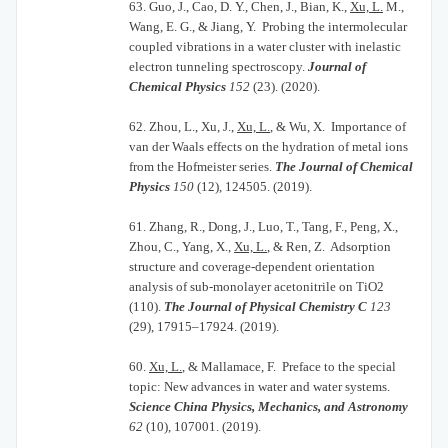
63.
Guo, J., Cao, D. Y., Chen, J., Bian, K.,
Xu, L.
M.,
Wang, E. G., & Jiang, Y. Probing the intermolecular
coupled vibrations in a water cluster with inelastic
electron tunneling spectroscopy.
Journal of
Chemical Physics
152
(23). (2020).
62.
Zhou, L., Xu, J.,
Xu, L.
, & Wu, X. Importance of
van der Waals effects on the hydration of metal ions
from the Hofmeister series.
The Journal of Chemical
Physics
150
(12), 124505. (2019).
61.
Zhang, R., Dong, J., Luo, T., Tang, F., Peng, X.,
Zhou, C., Yang, X.,
Xu, L.
, & Ren, Z. Adsorption
structure and coverage-dependent orientation
analysis of sub-monolayer acetonitrile on TiO2
(110).
The Journal of Physical Chemistry C
123
(29), 17915–17924. (2019).
60.
Xu, L.
, & Mallamace, F. Preface to the special
topic: New advances in water and water systems.
Science China Physics, Mechanics, and Astronomy
62
(10), 107001. (2019).