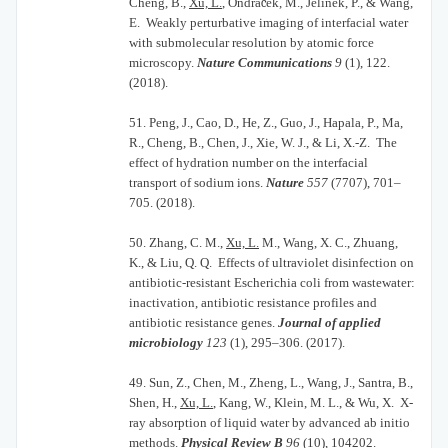
Cheng, B.,
Xu, L.
, Ondrá
č
ek, M., Jelínek, P., & Wang,
E. Weakly perturbative imaging of interfacial water
with submolecular resolution by atomic force
microscopy.
Nature Communications
9
(1), 122.
(2018).
51.
Peng, J., Cao, D., He, Z., Guo, J., Hapala, P., Ma,
R., Cheng, B., Chen, J., Xie, W. J., & Li, X.-Z. The
effect of hydration number on the interfacial
transport of sodium ions.
Nature
557
(7707), 701–
705. (2018).
50.
Zhang, C. M.,
Xu, L.
M., Wang, X. C., Zhuang,
K., & Liu, Q. Q. Effects of ultraviolet disinfection on
antibiotic-resistant Escherichia coli from wastewater:
inactivation, antibiotic resistance profiles and
antibiotic resistance genes.
Journal of applied
microbiology
123
(1), 295–306. (2017).
49.
Sun, Z., Chen, M., Zheng, L., Wang, J., Santra, B.,
Shen, H.,
Xu, L.
, Kang, W., Klein, M. L., & Wu, X. X-
ray absorption of liquid water by advanced ab initio
methods.
Physical Review B
96
(10), 104202.