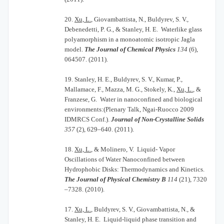
20.
Xu, L.
, Giovambattista, N., Buldyrev, S. V.,
Debenedetti, P. G., & Stanley, H. E. Waterlike glass
polyamorphism in a monoatomic isotropic Jagla
model.
The Journal of Chemical Physics
134
(6),
064507. (2011).
19.
Stanley, H. E., Buldyrev, S. V., Kumar, P.,
Mallamace, F., Mazza, M. G., Stokely, K.,
Xu, L.
, &
Franzese, G. Water in nanoconfined and biological
environments:(Plenary Talk, Ngai-Ruocco 2009
IDMRCS Conf.).
Journal of Non-Crystalline Solids
357
(2), 629–640. (2011).
18.
Xu, L.
, & Molinero, V. Liquid- Vapor
Oscillations of Water Nanoconfined between
Hydrophobic Disks: Thermodynamics and Kinetics.
The Journal of Physical Chemistry B
114
(21), 7320
–7328. (2010).
17.
Xu, L.
, Buldyrev, S. V., Giovambattista, N., &
Stanley, H. E. Liquid-liquid phase transition and