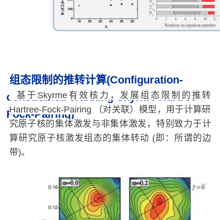
组态限制的推转计算(Configuration-
基于Skyrme有效核力，发展组态限制的推转
constrained cranking Skyrme Hartree-
Hartree-Fock-Pairing （对关联）模型，用于计算研
Fock-Pairing)
究原子核的集体激发与非集体激发，特别致力于计
算研究原子核激发组态的集体转动 (即：所谓的边
带)。