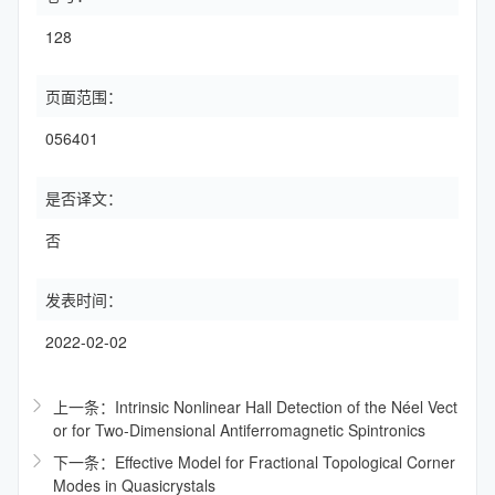
128
页面范围：
056401
是否译文：
否
发表时间：
2022-02-02
上一条：Intrinsic Nonlinear Hall Detection of the Néel Vect
or for Two-Dimensional Antiferromagnetic Spintronics
下一条：Effective Model for Fractional Topological Corner
Modes in Quasicrystals