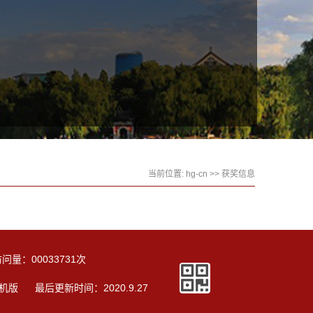
当前位置:
hg-cn
>>
获奖信息
访问量：
00033731
次
机版
最后更新时间：
2020
.
9
.
27