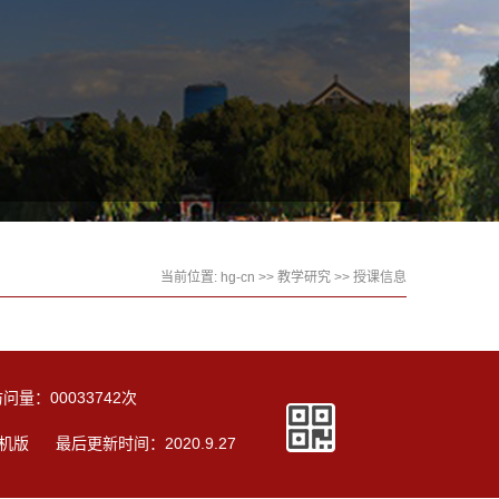
当前位置:
hg-cn
>>
教学研究
>>
授课信息
访问量：
00033742
次
机版
最后更新时间：
2020
.
9
.
27