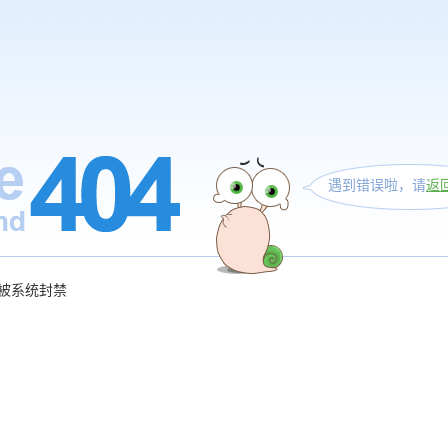
遇到错误啦，请
返
被系统封禁