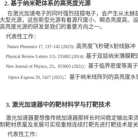
2. 基于纳米靶体系的高亮度光源
在激光加速电子的同时强烈扭摆电子，会产生从太赫兹
大型光源，这些新型光源有着源尺度小、瞬态亮度高、
高亮度光源的研发是我们的重要方向之一。
代表性工作：
: 高亮度飞秒硬X射线脉冲
Nature Photonics 17, 137–142 (2023)
基于双层纳米薄膜靶
Physical Review Letters
113, 235002 (2014):
基于临界密度等离子
New Journa
l of Physics, 23，053003 (2021)：
：基于纳米线阵列的高亮度水
Optics Express 29, 5427 (2021)
3. 激光加速器中的靶材科学与打靶技术
激光加速器要想
像传统加速器那样长时间
稳定
输出束
制靶材质量及发展可实现重频连续打靶先进打靶技术是
代表性工作：