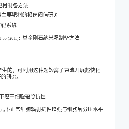
靶材制备方法
用主要靶材的损伤阈值研究
打靶系统
类金刚石纳米靶制备方法
53-56 (2011)：
产生的，可利用这种超短离子束流开展超快化
域的研究。
式下癌干细胞辐照抗性
照方式下正常细胞辐射抗性增强与细胞氧分压水平