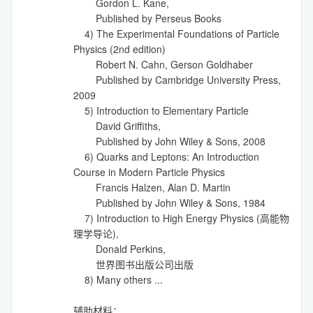
Gordon L. Kane,
Published by Perseus Books
4) The Experimental Foundations of Particle
Physics (2nd edition)
Robert N. Cahn, Gerson Goldhaber
Published by Cambridge University Press,
2009
5) Introduction to Elementary Particle
David Griffiths,
Published by John Wiley & Sons, 2008
6) Quarks and Leptons: An Introduction
Course in Modern Particle Physics
Francis Halzen, Alan D. Martin
Published by John Wiley & Sons, 1984
7) Introduction to High Energy Physics (高能物
理学导论),
Donald Perkins,
世界图书出版公司出版
8) Many others ...
辅助材料：