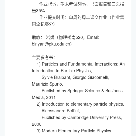
作业15%，期末考试50%，书面报告和口头报
告35%
作业提交时间：单周的周二课交作业（作业雷
同全记零分）
助教： 岩斌（物理楼南520，Email:
binyan@pku.edu.cn）
主要参考书：
1) Particles and Fundamental Interactions: An
Introduction to Particle Physics,
Sylvie Braibant, Giorgio Giacomelli,
Maurizio Spurio,
Published by Springer Science & Business
Media, 2011
2) Introduction to elementary particle physics,
Aleessandro Bettini,
Published by Cambridge University Press,
2008
3) Modern Elementary Particle Physics,