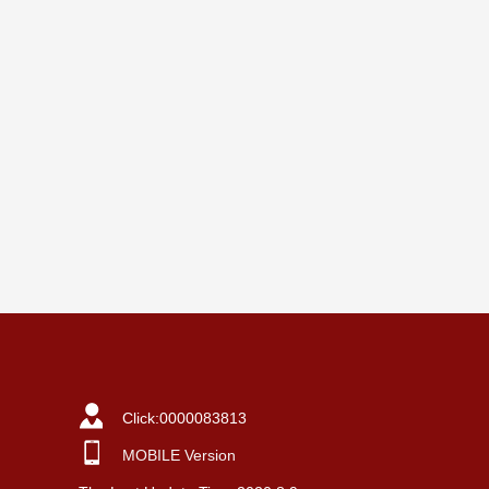
Click:
0000083813
MOBILE Version