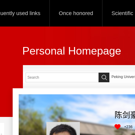
uently used links
Once honored
Scientifi
Personal Homepage
Peking Univers
陈剑
+
236
+