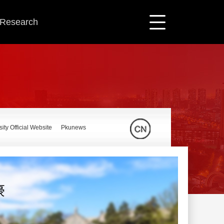
c Research
ity Official Website
Pkunews
豪