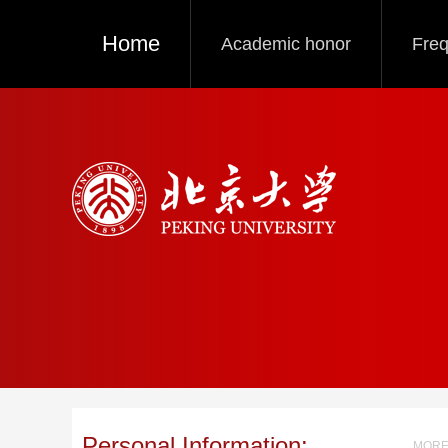
Home
Academic honor
Freq
Personal Information:
MORE